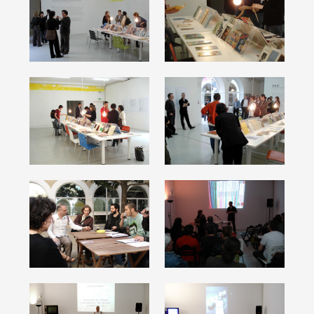
Artistes
De A à Z
Année par année
Collection vidéos
Candidater
Contact