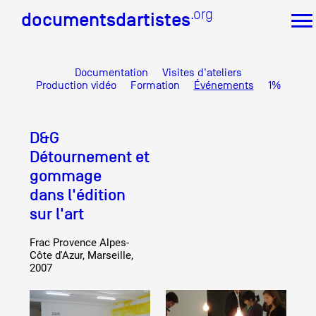
.org
.org
documentsdartistes
documentsdartistes
Documentation
Visites d'ateliers
Documents d'artistes PACA
Production vidéo
Formation
Événements
1%
Mission
Équipe
D&G
Partenaires
Crédits
Détournement et
gommage
Actions
dans l'édition
Documentation
sur l'art
Visites d'ateliers
Production vidéo
Frac Provence Alpes-
Formation
Côte d'Azur, Marseille,
Événements
2007
1% œuvres dans l'espace public
Réseau documents d'artistes