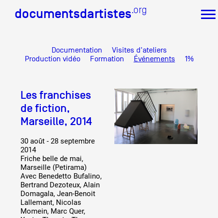
.org
.org
documentsdartistes
documentsdartistes
Documentation
Visites d'ateliers
Documents d'artistes PACA
Production vidéo
Formation
Événements
1%
Mission
Équipe
Les franchises
Partenaires
Crédits
de fiction,
Marseille, 2014
Actions
Documentation
30 août - 28 septembre
Visites d'ateliers
2014
Production vidéo
Friche belle de mai,
Marseille (Petirama)
Formation
Avec Benedetto Bufalino,
Événements
Bertrand Dezoteux, Alain
1% œuvres dans l'espace public
Domagala, Jean-Benoit
Lallemant, Nicolas
Réseau documents d'artistes
Momein, Marc Quer,