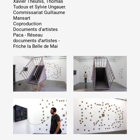
Xavier Theunis, Thomas
Artistes
Tudoux et Sylvie Ungauer.
Commissariat Guillaume
De A à Z
Mansart
Année par année
Coproduction
Documents d'artistes
Collection vidéos
Paca - Réseau
documents d’artistes -
Candidater
Friche la Belle de Mai
Contact