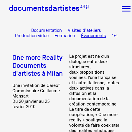
.org
.org
documentsdartistes
documentsdartistes
Documentation
Visites d'ateliers
Documents d'artistes PACA
Production vidéo
Formation
Événements
1%
Mission
Équipe
One more Reality
Le projet est né d’un
Partenaires
dialogue entre deux
Crédits
Documents
structures ;
d'artistes à Milan
deux propositions
Actions
voisines, l’une française
Documentation
et l’autre italienne, toutes
Une invitation de Careof
deux actives dans la
Visites d'ateliers
Commissaire Guillaume
diffusion et la
Production vidéo
Mansart
documentation de la
Du 20 janvier au 25
Formation
création contemporaine.
février 2010
Événements
Le titre de cette
coopération, « One more
1% œuvres dans l'espace public
reality » souligne la
Réseau documents d'artistes
volonté de faire coexister
des réalités artistiques