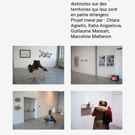
distinctes sur des
Artistes
territoires qui leur sont
De A à Z
en partie étrangers.
Projet mené par : Chiara
Année par année
Agnello, Katia Anguelova,
Collection vidéos
Guillaume Mansart,
Marceline Matheron
Candidater
Contact