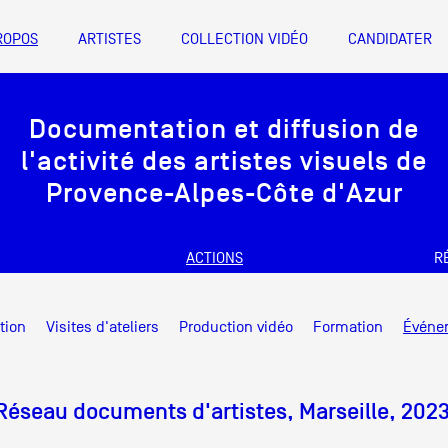
ROPOS
ARTISTES
COLLECTION VIDÉO
CANDIDATER
A
Documentation et diffusion de
Artistes
l'activité des artistes visuels de
De A à Z
Provence-Alpes-Côte d'Azur
Année par ann
ACTIONS
R
Collection vidéo
nts d’artistes Provence-Alpes-Côte
Documentation et diffusion de
Candidater
tion
Visites d'ateliers
Production vidéo
Formation
Événe
l'activité des artistes visuels de
Friche la Belle de Mai
Contact
Bureau 1 X 6, 1er étage des magasin
Provence-Alpes-Côte d'Azur
Réseau documents d'artistes, Marseille, 202
info@documentsdartistes.org