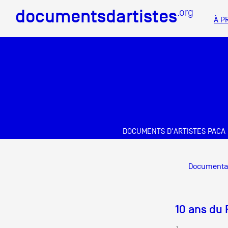
documentsdartistes
documentsdartistes
.org
.org
À P
Documents d'artistes PAC
Mission
Équipe
Partenaires
DOCUMENTS D'ARTISTES PACA
Crédits
Docume
Documenta
Actions
Documentation
10 ans du 
Visites d'ateliers