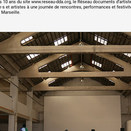
s 10 ans du site www.reseau-dda.org, le Réseau documents d’artiste
 Z
ANNÉE PAR
e·s et artistes à une journée de rencontres, performances et festivit
 Marseille.
 public
tes