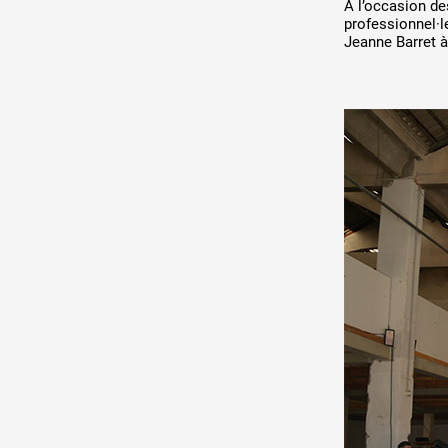
À l’occasion de
DE A à
Production vidéo
professionnel·l
Jeanne Barret à
Formation
Événements
1% œuvres dans l'espace
Réseau documents d'artis