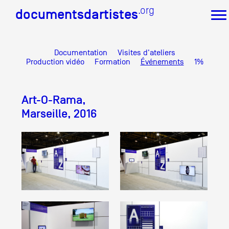
.org
.org
documentsdartistes
documentsdartistes
Documentation
Visites d'ateliers
Documents d'artistes PACA
Production vidéo
Formation
Événements
1%
Mission
Équipe
Art-O-Rama,
Partenaires
Crédits
Marseille, 2016
Actions
Documentation
Visites d'ateliers
Production vidéo
Formation
Événements
1% œuvres dans l'espace public
Réseau documents d'artistes