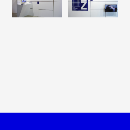
Artistes
De A à Z
Année par année
Collection vidéos
Candidater
Contact