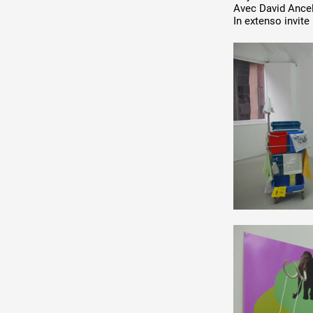
DE A à
Avec David Ancel
Production vidéo
In extenso invit
Formation
Événements
1% œuvres dans l'espace
Réseau documents d'artis