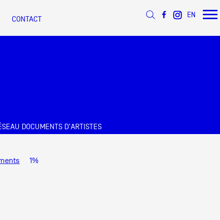
EN
CONTACT
ée
ÉSEAU DOCUMENTS D'ARTISTES
s
 d’Azur
ments
1%
s