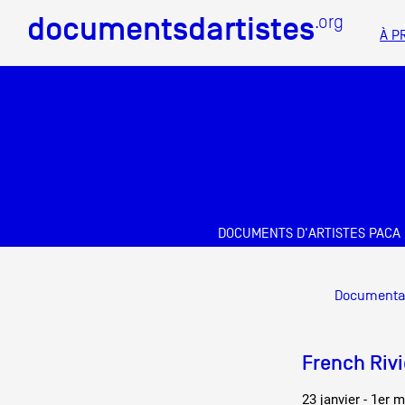
documentsdartistes
documentsdartistes
.org
.org
À P
Documents d'artistes PAC
Mission
Équipe
Partenaires
DOCUMENTS D'ARTISTES PACA
Crédits
Docume
Documenta
Actions
Documentation
French Rivi
Visites d'ateliers
23 janvier - 1er 