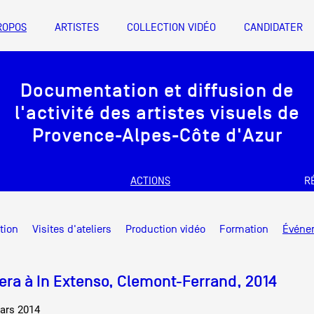
ROPOS
ARTISTES
COLLECTION VIDÉO
CANDIDATER
A
Documentation et diffusion de
Artistes
l'activité des artistes visuels de
De A à Z
Provence-Alpes-Côte d'Azur
Année par ann
ACTIONS
R
Collection vidéo
nts d’artistes Provence-Alpes-Côte
Documentation et diffusion de
Candidater
tion
Visites d'ateliers
Production vidéo
Formation
Événe
l'activité des artistes visuels de
Friche la Belle de Mai
Contact
Bureau 1 X 6, 1er étage des magasin
Provence-Alpes-Côte d'Azur
era à In Extenso, Clemont-Ferrand, 2014
info@documentsdartistes.org
mars 2014