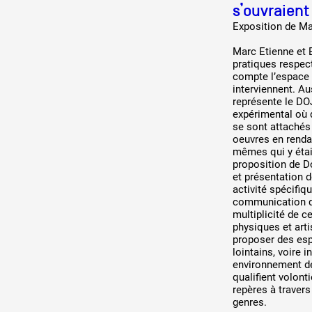
s’ouvraient
Exposition de Ma
Marc Etienne et 
pratiques respect
compte l’espace 
interviennent. Au
représente le DO
expérimental où d
se sont attachés
oeuvres en renda
mêmes qui y étaie
proposition de D
et présentation d
activité spécifiq
communication qu
multiplicité de c
physiques et arti
proposer des esp
lointains, voire 
environnement de 
qualifient volont
repères à travers
genres.