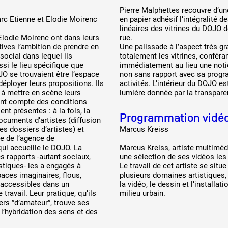
Pierre Malphettes recouvre d’un
rc Etienne et Elodie Moirenc
en papier adhésif l’intégralité 
linéaires des vitrines du DOJO d
Elodie Moirenc ont dans leurs
rue.
ives l’ambition de prendre en
Une palissade à l’aspect très g
social dans lequel ils
totalement les vitrines, conféra
ssi le lieu spécifique que
immédiatement au lieu une notio
JO se trouvaient être l’espace
non sans rapport avec sa prog
éployer leurs propositions. Ils
activités. L’intérieur du DOJO es
 à mettre en scène leurs
lumière donnée par la transparen
nt compte des conditions
nt présentes : à la fois, la
Programmation vidé
ocuments d’artistes (diffusion
es dossiers d’artistes) et
Marcus Kreiss
ue de l’agence de
i accueille le DOJO. La
Marcus Kreiss, artiste multiméd
es rapports -autant sociaux,
une sélection de ses vidéos les
stiques- les a engagés à
Le travail de cet artiste se situe
aces imaginaires, flous,
plusieurs domaines artistiques,
inaccessibles dans un
la vidéo, le dessin et l’installa
travail. Leur pratique, qu’ils
milieu urbain.
iers ”d’amateur”, trouve ses
 l’hybridation des sens et des