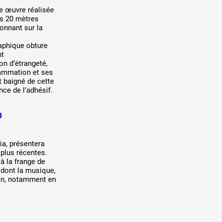
e œuvre réalisée
des 20 mètres
onnant sur la
raphique obture
nt
n d’étrangeté,
rammation et ses
t baigné de cette
ce de l’adhésif.
o
ia, présentera
 plus récentes.
 à la frange de
 dont la musique,
tion, notamment en