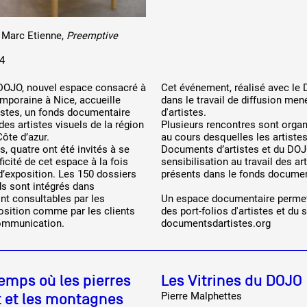
: Marc Etienne,
Preemptive
04
DOJO, nouvel espace consacré à
Cet événement, réalisé avec le D
emporaine à Nice, accueille
dans le travail de diffusion m
stes, un fonds documentaire
d'artistes.
 des artistes visuels de la région
Plusieurs rencontres sont orga
ôte d’azur.
au cours desquelles les artistes
s, quatre ont été invités à se
Documents d’artistes et du DO
ficité de cet espace à la fois
sensibilisation au travail des ar
t d’exposition. Les 150 dossiers
présents dans le fonds documen
ds sont intégrés dans
ont consultables par les
Un espace documentaire permet
position comme par les clients
des port-folios d'artistes et du s
communication.
documentsdartistes.org
 temps où les pierres
Les Vitrines du DOJO
 et les montagnes
Pierre Malphettes