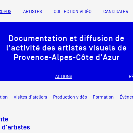
ROPOS
ARTISTES
COLLECTION VIDÉO
CANDIDATER
A
Documentation et diffusion de
Artistes
l'activité des artistes visuels de
De A à Z
Provence-Alpes-Côte d'Azur
Année par ann
ACTIONS
R
Collection vidéo
nts d’artistes Provence-Alpes-Côte
Documentation et diffusion de
Candidater
tion
Visites d'ateliers
Production vidéo
Formation
Événe
l'activité des artistes visuels de
Friche la Belle de Mai
Contact
Bureau 1 X 6, 1er étage des magasin
Provence-Alpes-Côte d'Azur
ite
info@documentsdartistes.org
d'artistes