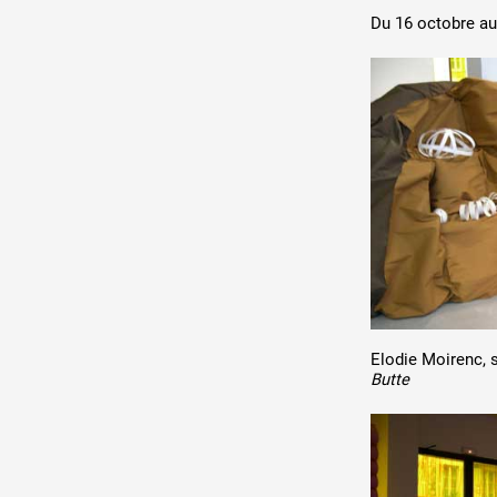
DE A à
Du 16 octobre a
Production vidéo
Formation
Événements
1% œuvres dans l'espace
Réseau documents d'artis
Elodie Moirenc, 
Butte