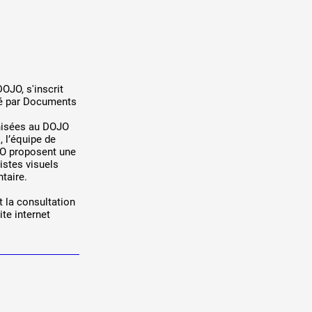
OJO, s'inscrit
ené par Documents
nisées au DOJO
, l’équipe de
JO proposent une
tistes visuels
taire.
 la consultation
ite internet