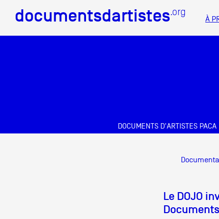
documentsdartistes
documentsdartistes
.org
.org
À P
Documents d'artistes PAC
Mission
Équipe
Partenaires
DOCUMENTS D'ARTISTES PACA
Crédits
Docume
Documenta
Actions
Documentation
Le DOJO inv
Documents 
Visites d'ateliers