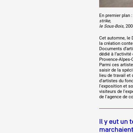
En premier plan 
strike,
le Sous-Bois
, 20
Cet automne, le 
la création cont
Documents d’arti
dédié à l’activité
Provence-Alpes-C
Parmi ces artiste
saisir de la spéci
lieu de travail e
d'artistes du fon
l'exposition et s
visiteurs de l'ex
de l'agence de 
Il y eut un
marchaient