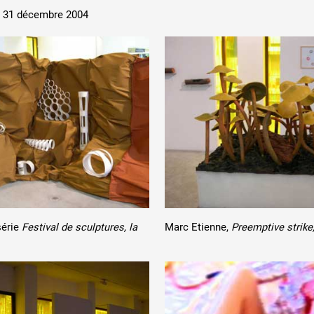
 Z
ANNÉE PAR
u 31 décembre 2004
 public
tes
série
Festival de sculptures, la
Marc Etienne,
Preemptive strike,