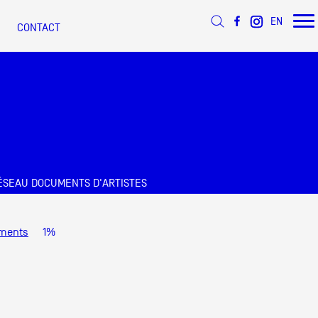
EN
CONTACT
ée
ÉSEAU DOCUMENTS D'ARTISTES
s
 d’Azur
ments
1%
s