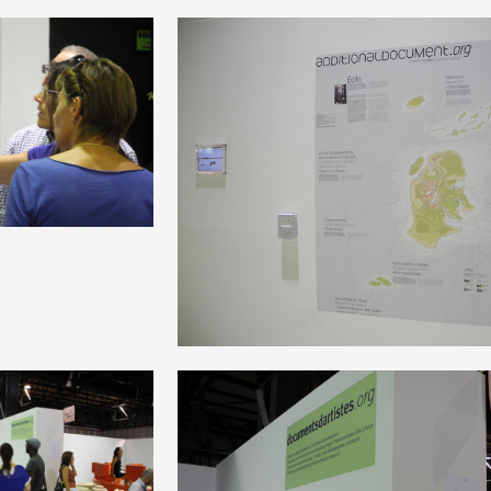
 Z
ANNÉE PAR
 public
tes