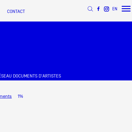
EN
CONTACT
ée
ÉSEAU DOCUMENTS D'ARTISTES
s
 d’Azur
ments
1%
s