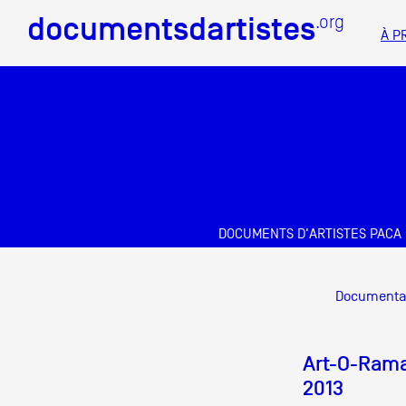
documentsdartistes
documentsdartistes
.org
.org
À P
Documents d'artistes PAC
Mission
Équipe
Partenaires
DOCUMENTS D'ARTISTES PACA
Crédits
Docume
Documenta
Actions
Documentation
Art-O-Rama,
2013
Visites d'ateliers