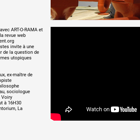
 avec ART-O-RAMA et
 la revue web
ent.org
stes invite à une
r de la question de
formes utopiques
ux, ex-maître de
opiste
philosophe
au, sociologue
 Voiry
ut à 16H30
torium, La