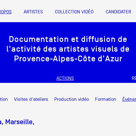
ROPOS
ARTISTES
COLLECTION VIDÉO
CANDIDATER
A
Documentation et diffusion de
Artistes
l'activité des artistes visuels de
De A à Z
Provence-Alpes-Côte d'Azur
Année par ann
ACTIONS
R
Collection vidéo
nts d’artistes Provence-Alpes-Côte
Documentation et diffusion de
Candidater
tion
Visites d'ateliers
Production vidéo
Formation
Événe
l'activité des artistes visuels de
Friche la Belle de Mai
Contact
Bureau 1 X 6, 1er étage des magasin
Provence-Alpes-Côte d'Azur
 Marseille,
info@documentsdartistes.org