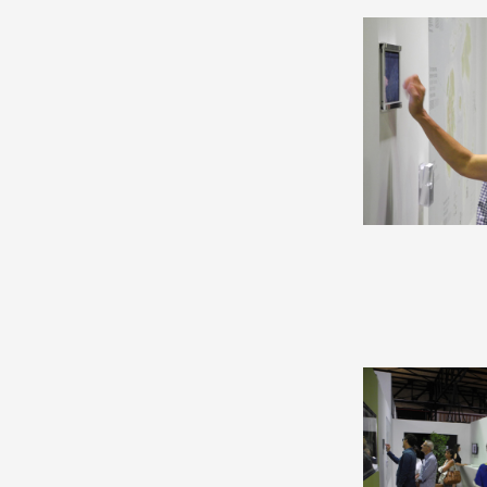
DE A à
Production vidéo
Formation
Événements
1% œuvres dans l'espace
Réseau documents d'artis