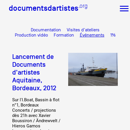
.org
.org
documentsdartistes
documentsdartistes
Documentation
Visites d'ateliers
Documents d'artistes PACA
Production vidéo
Formation
Événements
1%
Mission
Équipe
Lancement de
Partenaires
Crédits
Documents
d'artistes
Actions
Aquitaine,
Documentation
Bordeaux, 2012
Visites d'ateliers
Production vidéo
Sur l'I.Boat, Bassin à flot
Formation
n°1, Bordeaux
Événements
Concerts / projections
1% œuvres dans l'espace public
dès 21h avec Xavier
Boussiron / Ändrewvelt /
Réseau documents d'artistes
Hieros Gamos