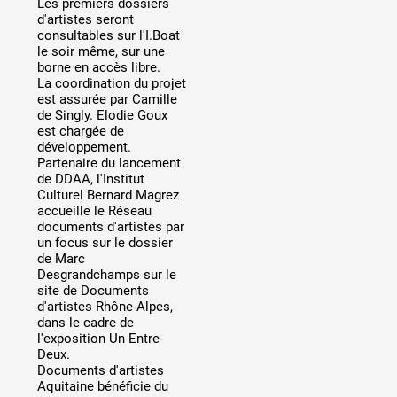
Les premiers dossiers
Artistes
d'artistes seront
consultables sur l'I.Boat
De A à Z
le soir même, sur une
Année par année
borne en accès libre.
La coordination du projet
Collection vidéos
est assurée par Camille
de Singly. Elodie Goux
Candidater
est chargée de
développement.
Partenaire du lancement
Contact
de DDAA, l'Institut
Culturel Bernard Magrez
accueille le Réseau
documents d'artistes par
un focus sur le dossier
de Marc
Desgrandchamps sur le
site de Documents
d'artistes Rhône-Alpes,
dans le cadre de
l'exposition Un Entre-
Deux.
Documents d'artistes
Aquitaine bénéficie du