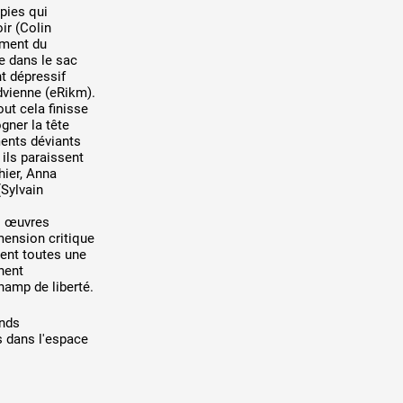
pies qui
ir (Colin
ement du
e dans le sac
t dépressif
advienne (eRikm).
out cela finisse
gner la tête
ents déviants
ils paraissent
hier, Anna
Sylvain
es œuvres
mension critique
lent toutes une
nent
hamp de liberté.
onds
 dans l'espace