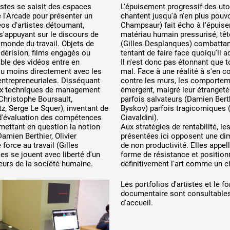
stes se saisit des espaces
L'épuisement progressif des uto
 l'Arcade pour présenter un
chantent jusqu'à n'en plus pouvo
os d'artistes détournant,
Champsaur) fait écho à l'épuis
s'appuyant sur le discours de
matériau humain pressurisé, têt
u monde du travail. Objets de
(Gilles Desplanques) combattan
 dérision, films engagés ou
tentant de faire face quoiqu'il 
ble des vidéos entre en
Il n'est donc pas étonnant que t
u moins directement avec les
mal. Face à une réalité à s'en co
ntrepreneuriales. Disséquant
contre les murs, les comportem
aux techniques de management
émergent, malgré leur étrangeté 
Christophe Boursault,
parfois salvateurs (Damien Bert
, Serge Le Squer), inventant de
Byskov) parfois tragicomiques (
d'évaluation des compétences
Ciavaldini).
mettant en question la notion
Aux stratégies de rentabilité, l
Damien Berthier, Olivier
présentées ici opposent une di
 force au travail (Gilles
de non productivité. Elles appel
es se jouent avec liberté d'un
forme de résistance et position
urs de la société humaine.
définitivement l'art comme un c
Les portfolios d'artistes et le f
documentaire sont consultables
d'accueil.