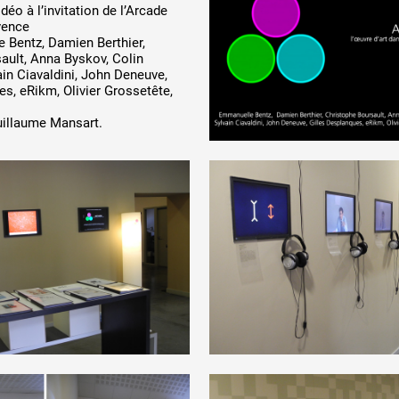
 Z
ANNÉE PAR
déo à l’invitation de l’Arcade
vence
Bentz, Damien Berthier,
ault, Anna Byskov, Colin
in Ciavaldini, John Deneuve,
s, eRikm, Olivier Grossetête,
illaume Mansart.
 public
tes