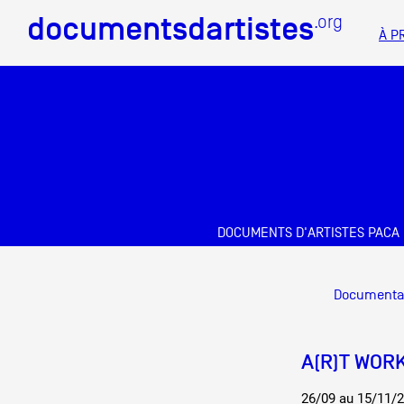
documentsdartistes
documentsdartistes
.org
.org
À P
Documents d'artistes PAC
Mission
Équipe
Partenaires
DOCUMENTS D'ARTISTES PACA
Crédits
Docume
Documenta
Actions
Documentation
A(R)T WORK
Visites d'ateliers
26/09 au 15/11/