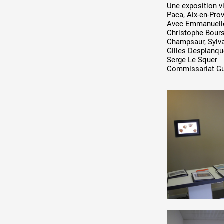
DE A à
Une exposition vi
Production vidéo
Paca, Aix-en-Pro
Avec Emmanuelle 
Formation
Christophe Bours
Champsaur, Sylva
Gilles Desplanque
Événements
Serge Le Squer
Commissariat Gu
1% œuvres dans l'espace
Réseau documents d'artis