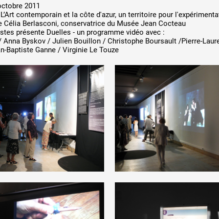
 Z
ANNÉE PAR
 octobre 2011
L’Art contemporain et la côte d'azur, un territoire pour l'expériment
 de Célia Berlasconi, conservatrice du Musée Jean Cocteau
stes présente Duelles - un programme vidéo avec :
/ Anna Byskov / Julien Bouillon / Christophe Boursault /Pierre-Laur
n-Baptiste Ganne / Virginie Le Touze
 public
tes