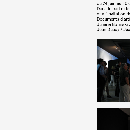
DE A à
du 24 juin au 10
Production vidéo
Dans le cadre de 
et à l'invitation
Formation
Documents d'arti
Juliana Borinski 
Jean Dupuy / Jea
Événements
1% œuvres dans l'espace
Réseau documents d'artis