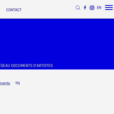
EN
CONTACT
ée
ÉSEAU DOCUMENTS D'ARTISTES
s
 d’Azur
ments
1%
s