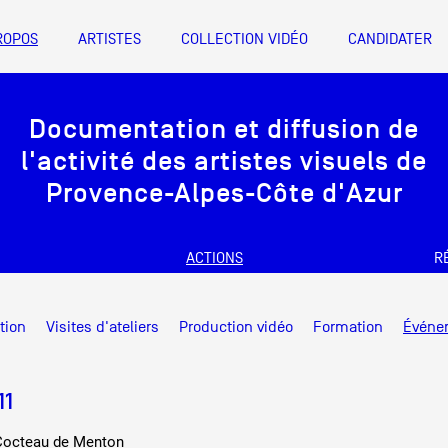
ROPOS
ARTISTES
COLLECTION VIDÉO
CANDIDATER
A
Documentation et diffusion de
Artistes
l'activité des artistes visuels de
De A à Z
Provence-Alpes-Côte d'Azur
Année par ann
ACTIONS
R
Collection vidéo
nts d’artistes Provence-Alpes-Côte
Documentation et diffusion de
Candidater
tion
Visites d'ateliers
Production vidéo
Formation
Événe
l'activité des artistes visuels de
Friche la Belle de Mai
Contact
Bureau 1 X 6, 1er étage des magasin
Provence-Alpes-Côte d'Azur
11
info@documentsdartistes.org
Cocteau de Menton