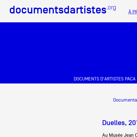
documentsdartistes
documentsdartistes
.org
.org
À P
Documents d'artistes PAC
Mission
Équipe
Partenaires
DOCUMENTS D'ARTISTES PACA
Crédits
Docume
Documenta
Actions
Documentation
Duelles, 20
Visites d'ateliers
Au Musée Jean 