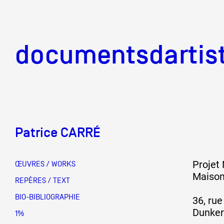
documentsd
documentsdartis
Patrice CARRÉ
Documents d'artis
Projet
ŒUVRES / WORKS
Maison
Mission
REPÈRES / TEXT
BIO-BIBLIOGRAPHIE
36, ru
Dunke
Équipe
1%