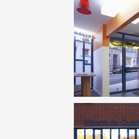
Formation
Événements
1% œuvres dans 
public
Réseau documents 