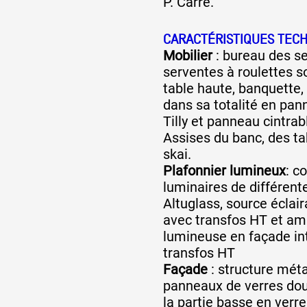
P. Carré.
CARACTÉRISTIQUES TEC
Mobilier
: bureau des se
serventes à roulettes s
table haute, banquette,
dans sa totalité en pan
Tilly et panneau cintrab
Assises du banc, des ta
skai.
Plafonnier lumineux
: c
luminaires de différent
Altuglass, source éclair
avec transfos HT et am
lumineuse en façade int
transfos HT
Façade
: structure mét
panneaux de verres dou
la partie basse en verre