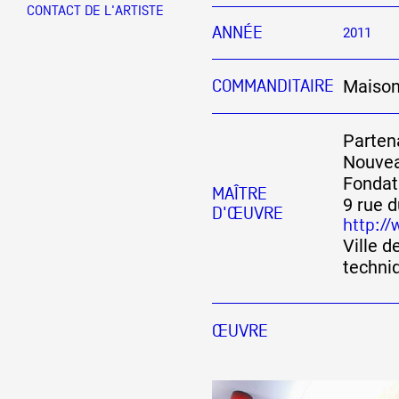
CONTACT DE L'ARTISTE
ANNÉE
2011
Partenaires
Maison
COMMANDITAIRE
Crédits
Partena
Nouvea
Actions
Fondat
MAÎTRE
9 rue d
D'ŒUVRE
http:/
Ville d
Documentation
techni
Visites d'ateliers
ŒUVRE
Production vidéo