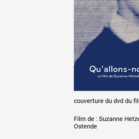
Artistes
De A à Z
Année par année
Collection vidéos
couverture du dvd du fi
Candidater
Film de : Suzanne Hetze
Ostende
Contact