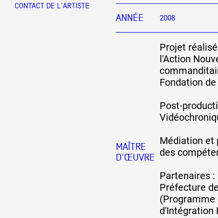
CONTACT DE L'ARTISTE
ANNÉE
2008
Partenaires
Projet réalis
l'Action Nou
Crédits
commanditair
Fondation de
Actions
Post-producti
Vidéochroniq
Documentation
Médiation et 
MAÎTRE
des compéten
D'ŒUVRE
Visites d'ateliers
Partenaires :
Préfecture d
(Programme d
Production vidéo
d'Intégration