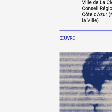
Ville de La Ci
Conseil Régi
Formation
Côte d'Azur (
la Ville)
Événements
ŒUVRE
1% œuvres dans 
public
Réseau documents 