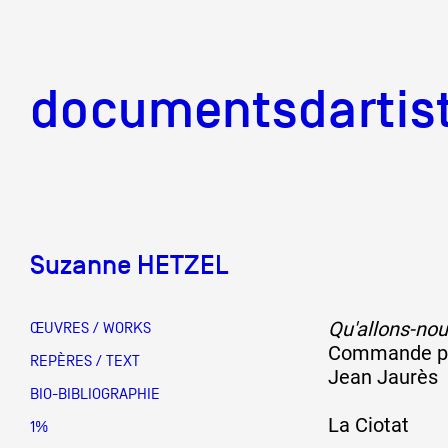
documentsd
documentsdartis
Suzanne HETZEL
Documents d'artis
Qu'allons-nou
ŒUVRES / WORKS
Commande pu
Mission
REPÈRES / TEXT
Jean Jaurès
BIO-BIBLIOGRAPHIE
La Ciotat
Équipe
1%