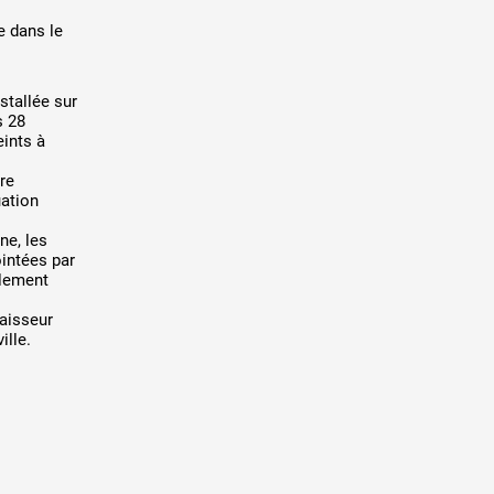
e dans le
stallée sur
s 28
ints à
tre
uation
ne, les
ointées par
alement
paisseur
ille.