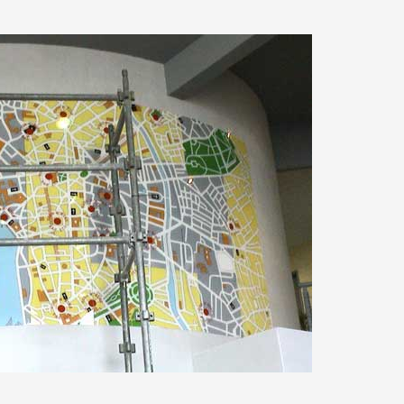
 public
tes