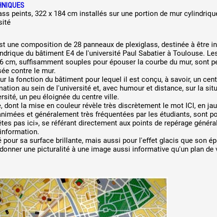
HNIQUES
ss peints, 322 x 184 cm installés sur une portion de mur cylindriqu
sité
st une composition de 28 panneaux de plexiglass, destinée à être in
ndrique du bâtiment E4 de l'université Paul Sabatier à Toulouse. Le
 cm, suffisamment souples pour épouser la courbe du mur, sont pe
sée contre le mur.
ur la fonction du bâtiment pour lequel il est conçu, à savoir, un cen
mation au sein de l'université et, avec humour et distance, sur la sit
rsité, un peu éloignée du centre ville.
, dont la mise en couleur révèle très discrètement le mot ICI, en jau
 animées et généralement très fréquentées par les étudiants, sont p
êtes pas ici», se référant directement aux points de repérage génér
'information.
sé pour sa surface brillante, mais aussi pour l'effet glacis que son é
. donner une picturalité à une image aussi informative qu'un plan de v