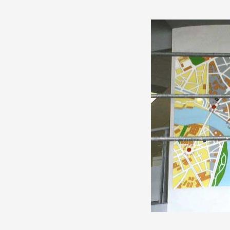
Production vidéo
Formation
Événements
1% œuvres dans l'espace
Réseau documents d'artis