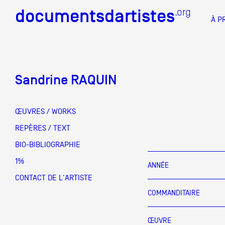
documentsdartistes
documentsdartistes
.org
.org
À P
Documents d'artistes PAC
Docume
Sandrine RAQUIN
Mission
Équipe
ŒUVRES / WORKS
Partenaires
REPÈRES / TEXT
DOCUMENTS D'ARTISTES PACA
DE A à
BIO-BIBLIOGRAPHIE
Crédits
1%
ANNÉE
Actions
CONTACT DE L'ARTISTE
COMMANDITAIRE
Documentation
Visites d'ateliers
ŒUVRE