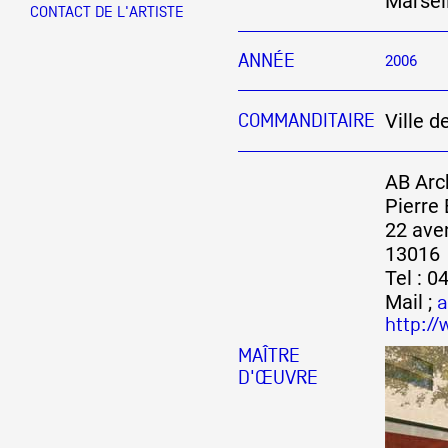
Marsei
CONTACT DE L'ARTISTE
Partenaires
ANNÉE
2006
Ville d
COMMANDITAIRE
Crédits
AB Arc
Actions
Pierre 
22 ave
13016
Documentation
Tel : 0
Mail ;
a
http:/
Visites d'ateliers
MAÎTRE
D'ŒUVRE
Production vidéo