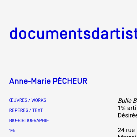
documentsd
documentsdartis
Anne-Marie PÉCHEUR
Documents d'artis
Bulle B
ŒUVRES / WORKS
1% arti
Mission
REPÈRES / TEXT
Désiré
BIO-BIBLIOGRAPHIE
24 rue
Équipe
1%