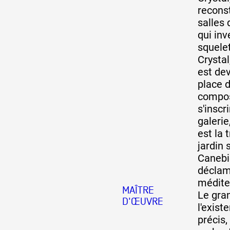
reconst
salles
Formation
qui inv
squelet
Crystal,
Événements
est de
place d
composi
1% œuvres dans 
s'inscri
galerie
public
est la 
jardin 
Canebi
Réseau documents 
déclam
médite
MAÎTRE
Le gra
D'ŒUVRE
l'exist
précis,