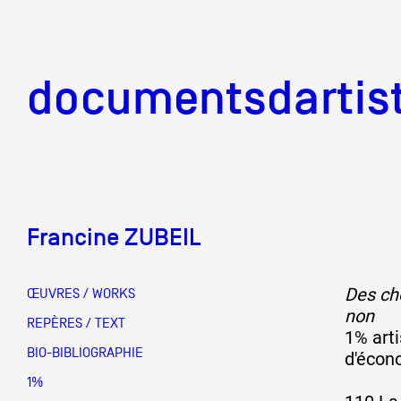
documentsd
documentsdartis
Francine ZUBEIL
Documents d'artis
Des cho
ŒUVRES / WORKS
non
Mission
REPÈRES / TEXT
1% arti
BIO-BIBLIOGRAPHIE
d'écon
Équipe
1%