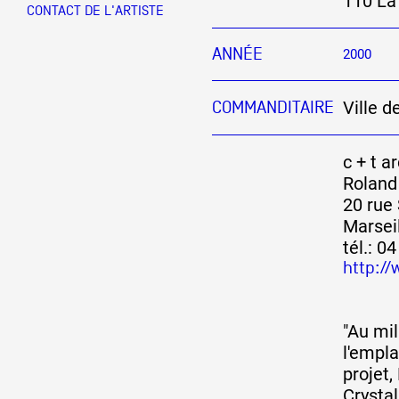
110 La
CONTACT DE L'ARTISTE
Partenaires
ANNÉE
2000
Ville d
COMMANDITAIRE
Crédits
c + t a
Actions
Roland 
20 rue
Marsei
Documentation
tél.: 0
http:/
Visites d'ateliers
"Au mil
l'empl
projet,
Production vidéo
Crystal