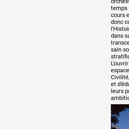
orches
temps q
cours e
Artistes
donc co
l'Histoi
dans sa
De A à Z
transce
sain so
stratif
Année par année
L'ouvr
espace
Civilit
et d'éd
Collection vidéos
leurs p
ambitio
Candidater
Contact