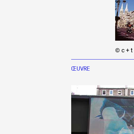
© c + t
ŒUVRE