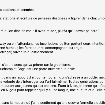
s stations et pensées
s stations et écriture de pensées destinées à figurer dans chacun d
éré qu'on dise de moi : il avait raison, plutôt qu'il savait peindre."
y ou en l'attendant, les inscriptions de Ben portent deux intention
nne humeur, les faire sourire, accompagner leur trajet
'interroger, ouvrir un questionnement.
, c'est le sens qui va primer sur le graphisme.
Duchamp et Cage est une porte ouverte sur la vie. -
nt dans un rapport d'art contemporain qui s'adresse à un public mix
e volonté de s'interroger sur l'art lui-même. Toutes générations co
t autant aux jeunes qu'aux anciens. Étant à Nice, je pense qu'il fa
n Niçois pour rappeler qu'il y a une langue, une culture et qu'elle 
et dans la mesure où j'ai le sentiment qu'une oeuvre formelle s'oubli