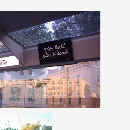
 public
tes