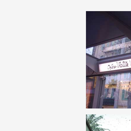
Production vidéo
Formation
Événements
1% œuvres dans l'espace
Réseau documents d'artis