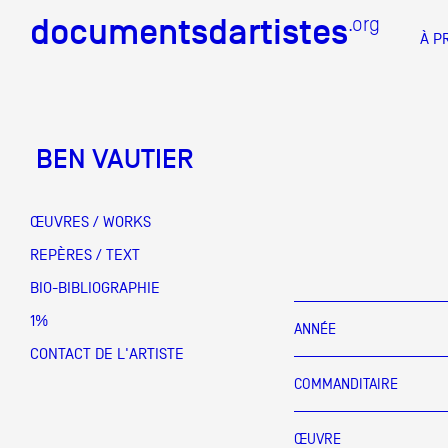
documentsdartistes
documentsdartistes
.org
.org
À P
Documents d'artistes PAC
Docume
BEN VAUTIER
Mission
Équipe
ŒUVRES / WORKS
Partenaires
REPÈRES / TEXT
DOCUMENTS D'ARTISTES PACA
DE A à
BIO-BIBLIOGRAPHIE
Crédits
1%
ANNÉE
Actions
CONTACT DE L'ARTISTE
COMMANDITAIRE
Documentation
Visites d'ateliers
ŒUVRE