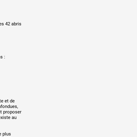
es 42 abris
s :
te et de
nfondues,
ut proposer
existe au
e plus