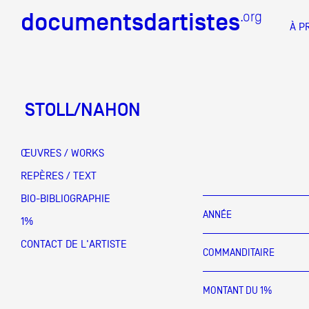
documentsdartistes
documentsdartistes
.org
.org
À P
Documents d'artistes PAC
Docume
STOLL/NAHON
Mission
Équipe
ŒUVRES / WORKS
Partenaires
REPÈRES / TEXT
DOCUMENTS D'ARTISTES PACA
DE A à
BIO-BIBLIOGRAPHIE
Crédits
ANNÉE
1%
Actions
CONTACT DE L'ARTISTE
COMMANDITAIRE
Documentation
MONTANT DU 1%
Visites d'ateliers