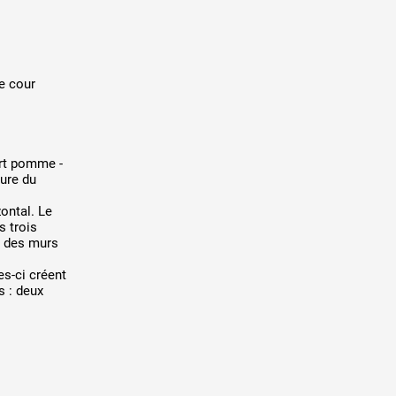
e cour
ert pomme -
dure du
ontal. Le
s trois
s des murs
es-ci créent
s : deux