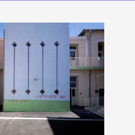
 public
tes