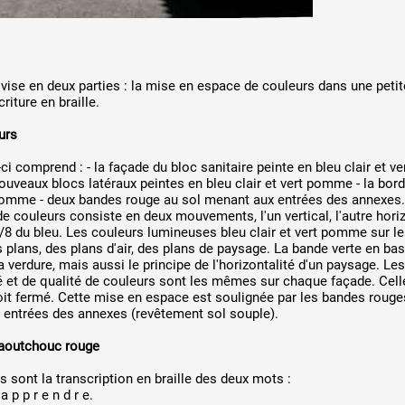
vise en deux parties : la mise en espace de couleurs dans une petit
riture en braille.
urs
ci comprend : - la façade du bloc sanitaire peinte en bleu clair et v
ouveaux blocs latéraux peintes en bleu clair et vert pomme - la bor
pomme - deux bandes rouge au sol menant aux entrées des annexes.
 couleurs consiste en deux mouvements, l'un vertical, l'autre horiz
/8 du bleu. Les couleurs lumineuses bleu clair et vert pomme sur le
 plans, des plans d'air, des plans de paysage. La bande verte en ba
a verdure, mais aussi le principe de l'horizontalité d'un paysage. Les
é et de qualité de couleurs sont les mêmes sur chaque façade. Cell
oit fermé. Cette mise en espace est soulignée par les bandes rouge
entrées des annexes (revêtement sol souple).
caoutchouc rouge
 sont la transcription en braille des deux mots :
 a p p r e n d r e.