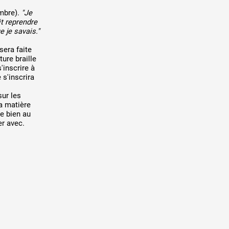
embre).
"Je
it reprendre
 je savais."
sera faite
ure braille
'inscrire à
 s'inscrira
sur les
a matière
e bien au
er avec.