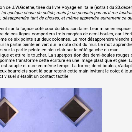
tion de J.W.Goethe, tirée du livre Voyage en Italie (extrait du 20.déc
ici quelque chose de solide, mais je ne pensais pas qu'il me faudra
s, désapprendre tant de choses, et même apprendre autrement ce que
ent sur la façade côté cour du bloc sanitaire. Leur mise en espace 
e de ces lignes comportera trois rangées de demi-boules, car l'écrit
ème de six points sur deux colonnes. Le mot désapprendre viendra s
r la partie peinte en vert sur le côté droit du mur. Le mot apprendre
 sur la partie peinte en bleu clair sur le côté gauche du mur.
dique et attire le toucher. La superposition des demi-boules rouges 
t pomme transforme cette écriture en une image plastique et gaie. L
c, est souple et dure en même temps. La forme, demi-boules, s'adapt
eux bourrelets sont là pour retenir cette main invitant le doigt à jou
 visuel s'établit un contact tactile.