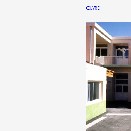
Production vidéo
ŒUVRE
Formation
Événements
1% œuvres dans l'espace
Réseau documents d'artis