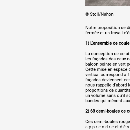
© Stoll/Nahon
Notre proposition se di
fermée et un travail d'éc
1) L'ensemble de coule
La conception de celui-
les façades des deux n
balcon peinte en vert 
Cette mise en espace de
vertical correspond à 1
façades deviennent des
nous rappelle d'abord l
proportions de quantit
un volume sans qu'il s
bandes qui mènent aux 
2) 68 demi-boules de 
Ces demi-boules rouges
a p p r e n d r e et d é s