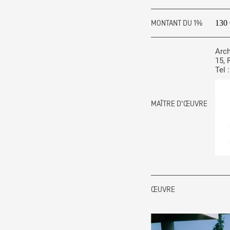
Production vidéo
MONTANT DU 1%
130 
Formation
Arch
Événements
15, 
Tel 
1% œuvres dans l'espace
Réseau documents d'artis
MAÎTRE D'ŒUVRE
ŒUVRE