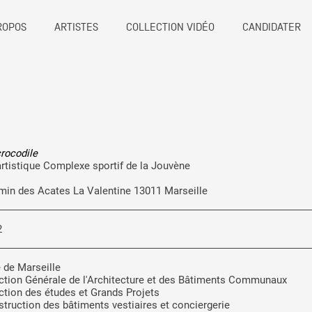
ROPOS
ARTISTES
COLLECTION VIDÉO
CANDIDATER
A
nts d’artistes Provence-Alpes-Côte
Documentation et diffusion de
Documentation et diffusion de
Artistes
l'activité des artistes visuels de
l'activité des artistes visuels de
Friche la Belle de Mai
De A à Z
Bureau 1 X 6, 1er étage des magasin
Provence-Alpes-Côte d'Azur
Provence-Alpes-Côte d'Azur
Année par ann
info@documentsdartistes.org
rocodile
rtistique Complexe sportif de la Jouvène
 Z
ACTIONS
ANNÉE PAR
R
Collection vidéo
in des Acates La Valentine 13011
Marseille
Candidater
2
Contact
e de Marseille
ction Générale de l'Architecture et des Bâtiments Communaux
ction des études et Grands Projets
truction des bâtiments vestiaires et conciergerie