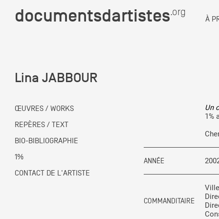
documentsdartistes
documentsdartistes
.org
.org
À P
Documents d'artistes PAC
Docume
Lina JABBOUR
Mission
Équipe
Un c
ŒUVRES / WORKS
1% a
Partenaires
REPÈRES / TEXT
DOCUMENTS D'ARTISTES PACA
DE A à
Chem
BIO-BIBLIOGRAPHIE
Crédits
1%
ANNÉE
200
Actions
CONTACT DE L'ARTISTE
Vill
Documentation
Dire
COMMANDITAIRE
Dire
Visites d'ateliers
Cons