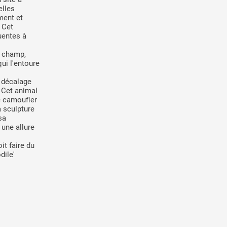
elles
ment et
 Cet
uentes à
n champ,
qui l'entoure
n décalage
. Cet animal
se camoufler
a sculpture
sa
 une allure
it faire du
dile'