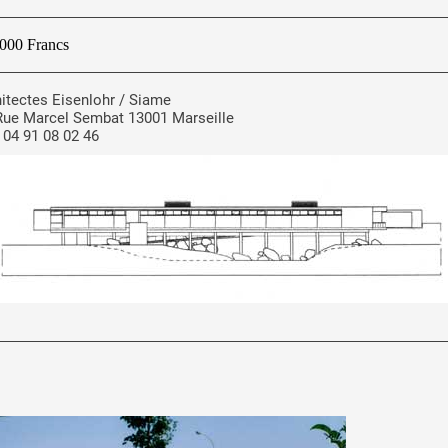
000 Francs
itectes Eisenlohr / Siame
Rue Marcel Sembat 13001 Marseille
: 04 91 08 02 46
 public
tes