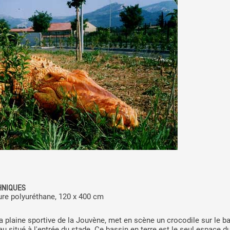
HNIQUES
ture polyuréthane, 120 x 400 cm
a plaine sportive de la Jouvène, met en scène un crocodile sur le b
au situé à l'entrée du stade. Ce bassin en terre est le seul espace du