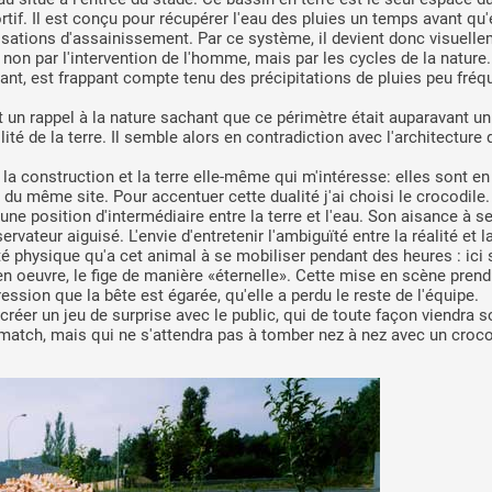
rtif. Il est conçu pour récupérer l'eau des pluies un temps avant qu'
lisations d'assainissement. Par ce système, il devient donc visuelle
non par l'intervention de l'homme, mais par les cycles de la nature.
ant, est frappant compte tenu des précipitations de pluies peu fréq
t un rappel à la nature sachant que ce périmètre était auparavant u
tilité de la terre. Il semble alors en contradiction avec l'architecture 
 la construction et la terre elle-même qui m'intéresse: elles sont e
s du même site. Pour accentuer cette dualité j'ai choisi le crocodile
une position d'intermédiaire entre la terre et l'eau. Son aisance à 
ervateur aiguisé. L'envie d'entretenir l'ambiguïté entre la réalité et l
ité physique qu'a cet animal à se mobiliser pendant des heures : ici 
n oeuvre, le fige de manière «éternelle». Cette mise en scène prend
ession que la bête est égarée, qu'elle a perdu le reste de l'équipe.
créer un jeu de surprise avec le public, qui de toute façon viendra so
 match, mais qui ne s'attendra pas à tomber nez à nez avec un croco