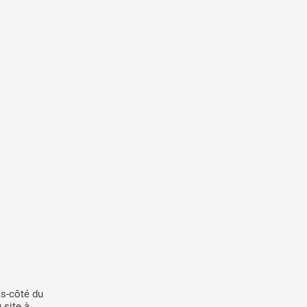
as-côté du
 site à