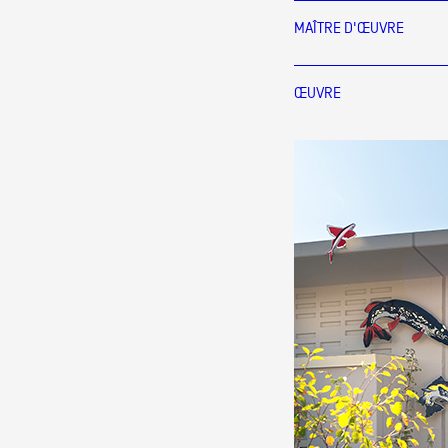
Production vidéo
MAÎTRE D'ŒUVRE
Formation
ŒUVRE
Événements
1% œuvres dans l'espace
Réseau documents d'artis