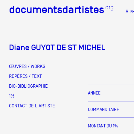
documentsdartistes
documentsdartistes
.org
.org
À P
Documents d'artistes PAC
Docume
Diane GUYOT DE ST MICHEL
Mission
Équipe
ŒUVRES / WORKS
Partenaires
REPÈRES / TEXT
DOCUMENTS D'ARTISTES PACA
DE A à
BIO-BIBLIOGRAPHIE
Crédits
ANNÉE
1%
Actions
CONTACT DE L'ARTISTE
COMMANDITAIRE
Documentation
MONTANT DU 1%
Visites d'ateliers