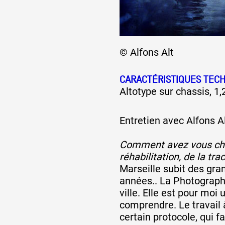
Formation
© Alfons Alt
Événements
CARACTÉRISTIQUES TEC
Altotype sur chassis, 1
1% œuvres dans 
Entretien avec Alfons A
public
Comment avez vous choi
réhabilitation, de la tra
Réseau documents 
Marseille subit des gr
années.. La Photographi
ville. Elle est pour moi
comprendre. Le travail
certain protocole, qui f