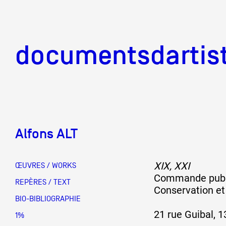
documentsd
documentsdartis
Alfons ALT
Documents d'artis
XIX, XXI
ŒUVRES / WORKS
Commande publi
Mission
REPÈRES / TEXT
Conservation et
BIO-BIBLIOGRAPHIE
21 rue Guibal, 
Équipe
1%