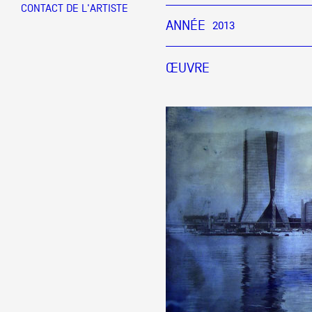
CONTACT DE L'ARTISTE
ANNÉE
2013
Partenaires
ŒUVRE
Crédits
Actions
Documentation
Visites d'ateliers
Production vidéo