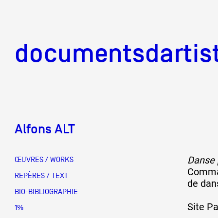
documentsd
documentsdartis
Alfons ALT
Documents d'artis
Danse 
ŒUVRES / WORKS
Comman
Mission
REPÈRES / TEXT
de dan
BIO-BIBLIOGRAPHIE
Site P
Équipe
1%