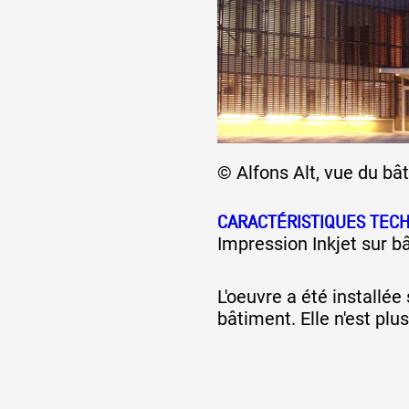
Formation
Événements
© Alfons Alt, vue du bâ
1% œuvres dans 
public
CARACTÉRISTIQUES TEC
Impression Inkjet sur 
Réseau documents 
L'oeuvre a été installée
bâtiment. Elle n'est plus