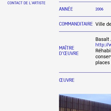
CONTACT DE L'ARTISTE
ANNÉE
2006
Partenaires
Ville d
COMMANDITAIRE
Crédits
Basalt 
http:/
MAÎTRE
Actions
Réhabil
D'ŒUVRE
conser
places 
Documentation
ŒUVRE
Visites d'ateliers
Production vidéo