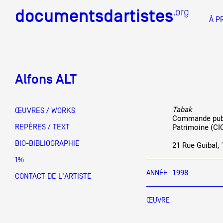
documentsdartistes
documentsdartistes
.org
.org
À P
Documents d'artistes PAC
Docume
Alfons ALT
Mission
Équipe
Tabak
ŒUVRES / WORKS
Commande publi
Partenaires
REPÈRES / TEXT
Patrimoine (CI
DOCUMENTS D'ARTISTES PACA
DE A à
BIO-BIBLIOGRAPHIE
Crédits
21 Rue Guibal,
1%
Actions
ANNÉE
1998
CONTACT DE L'ARTISTE
Documentation
ŒUVRE
Visites d'ateliers