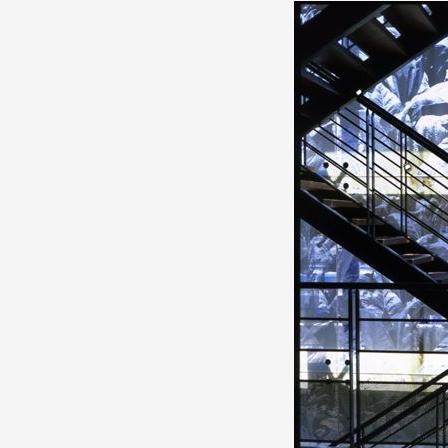
Production vidéo
Formation
Événements
1% œuvres dans l'espace
Réseau documents d'artis