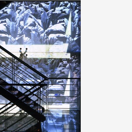
 public
tes