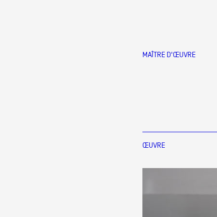
Production vidéo
Formation
Événements
MAÎTRE D'ŒUVRE
1% œuvres dans l'espace
Réseau documents d'artis
ŒUVRE