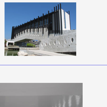
 public
tes