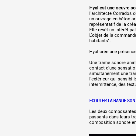
Hyal est une oeuvre s
l'architecte Corrados 
un ouvrage en béton ar
représentatif de la cré
Elle revêt un intérêt p
L'objet de la commande
habitants".
Hyal crée une présence
Une trame sonore anime
contact d'une sensation
simultanément une tran
l'extérieur qui sensibi
intermittence, des text
ECOUTER LA BANDE SON
Les deux composantes 
passants dans leurs tr
composition sonore enri