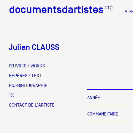
documentsdartistes
documentsdartistes
.org
.org
À P
Documents d'artistes PAC
Docume
Julien CLAUSS
Mission
Équipe
ŒUVRES / WORKS
Partenaires
REPÈRES / TEXT
DOCUMENTS D'ARTISTES PACA
DE A à
BIO-BIBLIOGRAPHIE
Crédits
1%
ANNÉE
Actions
CONTACT DE L'ARTISTE
COMMANDITAIRE
Documentation
Visites d'ateliers