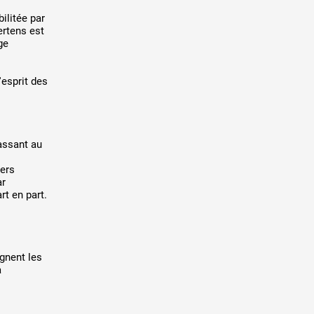
ilitée par
ertens est
ge
'esprit des
assant au
vers
ar
rt en part.
gnent les
a