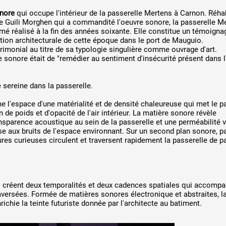
onore
qui occupe l'intérieur de la passerelle Mertens à Carnon. Réhab
de Guili Morghen qui a commandité l'oeuvre sonore, la passerelle M
mé réalisé à la fin des années soixante. Elle constitue un témoigna
ation architecturale de cette époque dans le port de Mauguio.
atrimonial au titre de sa typologie singulière comme ouvrage d'art.
 sonore était de "remédier au sentiment d'insécurité présent dans l
 sereine dans la passerelle.
 l'espace d'une matérialité et de densité chaleureuse qui met le p
 de poids et d'opacité de l'air intérieur. La matière sonore révèle
sparence acoustique au sein de la passerelle et une perméabilité 
lise aux bruits de l'espace environnant. Sur un second plan sonore, p
ures curieuses circulent et traversent rapidement la passerelle de pa
créent deux temporalités et deux cadences spatiales qui accompa
aversées. Formée de matières sonores électronique et abstraites, l
chie la teinte futuriste donnée par l'architecte au batiment.