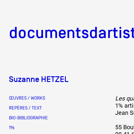
documentsd
documentsdartis
Suzanne HETZEL
Documents d'artis
Les qu
ŒUVRES / WORKS
1% art
Mission
REPÈRES / TEXT
Jean S
BIO-BIBLIOGRAPHIE
55 Bou
Équipe
1%