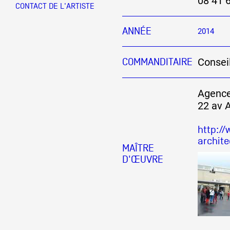
08 41 
CONTACT DE L'ARTISTE
Partenaires
ANNÉE
2014
Consei
COMMANDITAIRE
Crédits
Agence
Actions
22 av 
http://
archit
Documentation
MAÎTRE
D'ŒUVRE
Visites d'ateliers
Production vidéo