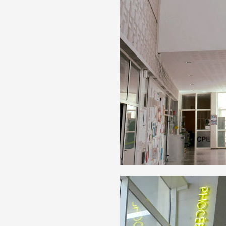
Artistes
De A à Z
Année par année
Collection vidéos
Candidater
Contact