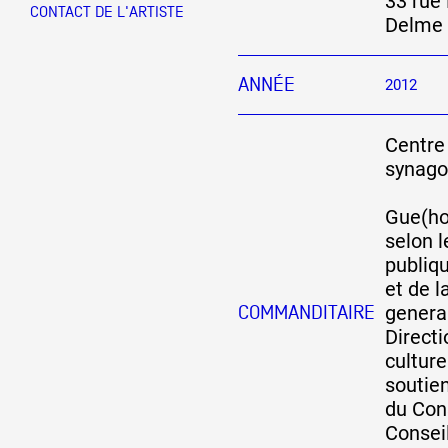
33 rue
CONTACT DE L'ARTISTE
Delme
Partenaires
ANNÉE
2012
Crédits
Centre
synago
Actions
Gue(ho
selon 
publiqu
Documentation
et de 
general
COMMANDITAIRE
Directi
Visites d'ateliers
culture
soutie
du Cons
Production vidéo
Conseil