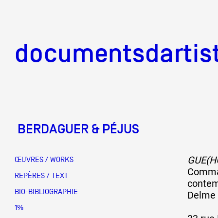
documentsd
documentsdartis
BERDAGUER & PÉJUS
Documents d'artis
GUE(H
ŒUVRES / WORKS
Comman
Mission
REPÈRES / TEXT
contem
BIO-BIBLIOGRAPHIE
Delme
Équipe
1%