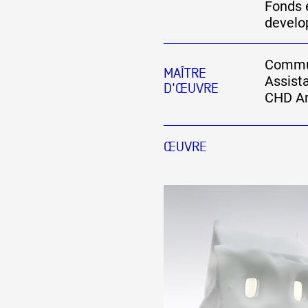
Fonds 
develo
Formation
Commu
MAÎTRE
Assista
Événements
D'ŒUVRE
CHD Ar
1% œuvres dans 
ŒUVRE
public
Réseau documents 