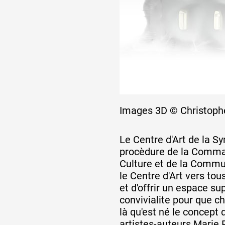
Artistes
De A à Z
Année par année
Images 3D © Christoph
Le Centre d'Art de la S
Collection vidéos
procèdure de la Comman
Culture et de la Commun
le Centre d'Art vers tous
Candidater
et d'offrir un espace s
convivialite pour que ch
là qu'est né le concept 
Contact
artistes-auteurs Marie 