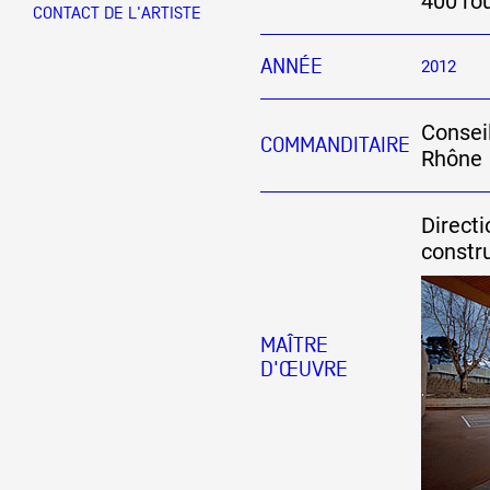
400 ro
CONTACT DE L'ARTISTE
Partenaires
ANNÉE
2012
Consei
Crédits
COMMANDITAIRE
Rhône
Actions
Directi
constr
Documentation
MAÎTRE
D'ŒUVRE
Visites d'ateliers
Production vidéo