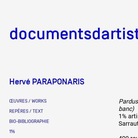
documentsd
documentsdartis
Hervé PARAPONARIS
Documents d'artis
Pardus
ŒUVRES / WORKS
banc)
Mission
REPÈRES / TEXT
1% arti
BIO-BIBLIOGRAPHIE
Sarrau
Équipe
1%