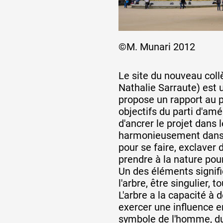
Artistes
©M. Munari 2012
De A à Z
Le site du nouveau collè
Nathalie Sarraute) est u
propose un rapport au p
Année par année
objectifs du parti d'a
d'ancrer le projet dans l
harmonieusement dans s
Collection vidéos
pour se faire, exclaver 
prendre à la nature po
Un des éléments signifi
Candidater
l'arbre, être singulier, t
L'arbre a la capacité à d
exercer une influence e
Contact
symbole de l'homme, du