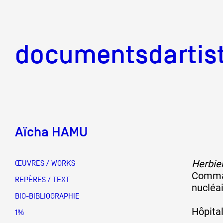
documentsd
documentsdartis
Aïcha HAMU
Documents d'artis
Herbie
ŒUVRES / WORKS
Comman
Mission
REPÈRES / TEXT
nucléa
BIO-BIBLIOGRAPHIE
Hôpital
Équipe
1%