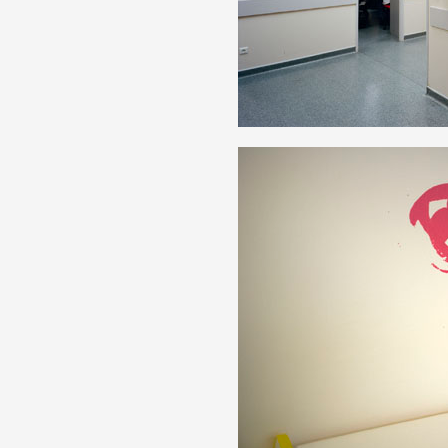
Formation
Événements
1% œuvres dans 
public
Réseau documents 