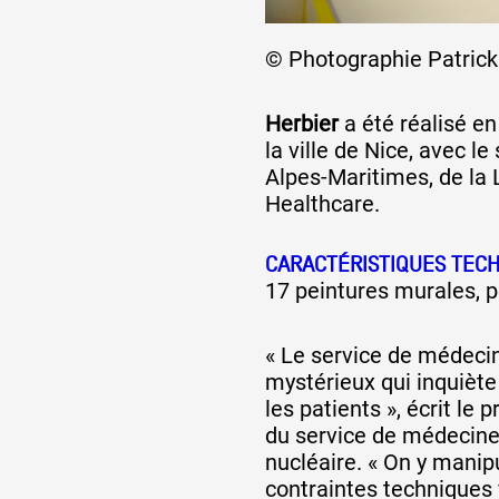
© Photographie Patric
Artistes
Herbier
a été réalisé en
la ville de Nice, avec l
De A à Z
Alpes-Maritimes, de la 
Healthcare.
Année par année
CARACTÉRISTIQUES TEC
17 peintures murales, p
Collection vidéos
« Le service de médecin
mystérieux qui inquièt
Candidater
les patients », écrit le
du service de médecin
nucléaire. « On y manipul
Contact
contraintes techniques 