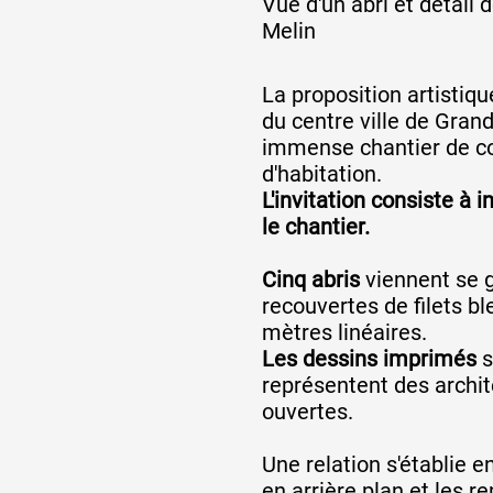
Vue d'un abri et détail 
Melin
Artistes
La proposition artistique
du centre ville de Gran
immense chantier de c
De A à Z
d'habitation.
L'invitation consiste à 
le chantier.
Année par année
Cinq abris
viennent se g
recouvertes de filets bl
Collection vidéos
mètres linéaires.
Les dessins imprimés
s
représentent des archit
Candidater
ouvertes.
Une relation s'établie e
Contact
en arrière plan et les r