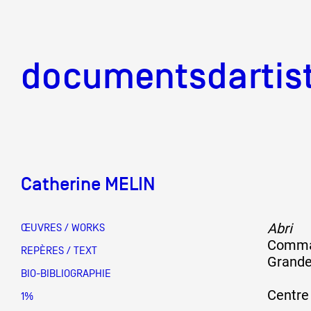
documentsd
documentsdartis
Catherine MELIN
Documents d'artis
Abri
ŒUVRES / WORKS
Comman
Mission
REPÈRES / TEXT
Grande
BIO-BIBLIOGRAPHIE
Centre 
Équipe
1%