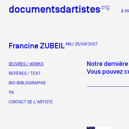
documentsdartistes
documentsdartistes
.org
.org
À P
Documents d'artistes PAC
Docume
Francine ZUBEIL
MAJ 25/04/2007
Mission
Équipe
Notre dernière
ŒUVRES / WORKS
Vous pouvez co
Partenaires
REPÈRES / TEXT
DOCUMENTS D'ARTISTES PACA
DE A à
BIO-BIBLIOGRAPHIE
Crédits
1%
Actions
CONTACT DE L'ARTISTE
Documentation
Visites d'ateliers