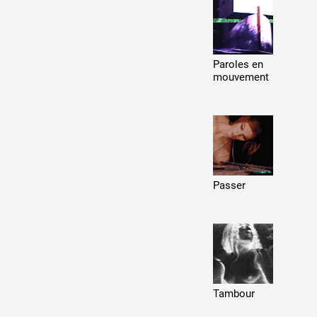
Production vidéo
Formation
Paroles en
Événements
mouvement
1% œuvres dans l'espace
Réseau documents d'artis
Passer
Tambour