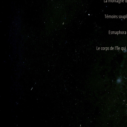
La montagne d
Production vidéo
Témoins soupl
Formation
Événements
Esmaphora
1% œuvres dans l'espace
Le corps de l'île qu
Réseau documents d'artis