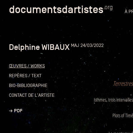
documentsdartistes
documentsdartistes
.org
.org
À P
Documents d'artistes PAC
Docume
Delphine WIBAUX
MAJ 24/03/2022
Mission
Équipe
ŒUVRES / WORKS
Partenaires
REPÈRES / TEXT
DOCUMENTS D'ARTISTES PACA
DE A à
Terrestres
BIO-BIBLIOGRAPHIE
Crédits
CONTACT DE L'ARTISTE
Isthmes, trois intervalles
Actions
→ PDF
Plots of Tim
Documentation
Visites d'ateliers