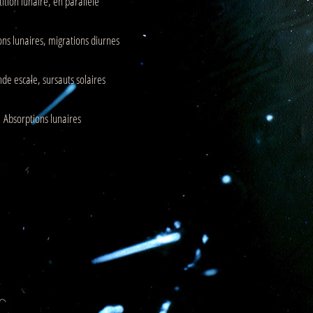
tition lunaire, en parallèle
ns lunaires, migrations diurnes
de escale, sursauts solaires
Absorptions lunaires