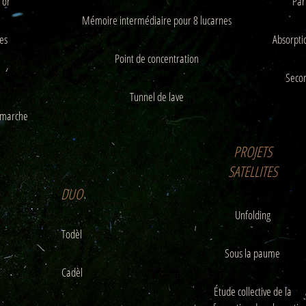
'or
Par
Mémoire intermédiaire pour 8 lucarnes
es
Absorptio
Point de concentration
Secon
Tunnel de lave
 public
i marche
tes
PROJETS
SATELLITES
DUO
Unfolding
Todèl
Sous la paume
Cadèl
Étude collective de la