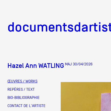
documentsd
documentsdartis
Hazel Ann WATLING
MAJ 30/04/2026
Documents d'artis
ŒUVRES / WORKS
Mission
REPÈRES / TEXT
BIO-BIBLIOGRAPHIE
Équipe
CONTACT DE L'ARTISTE