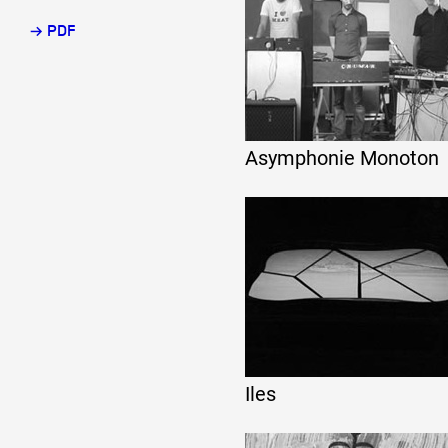
→ PDF
Partenaires
Crédits
Asymphonie Monoton
Actions
Documentation
Visites d'ateliers
Iles
Production vidéo