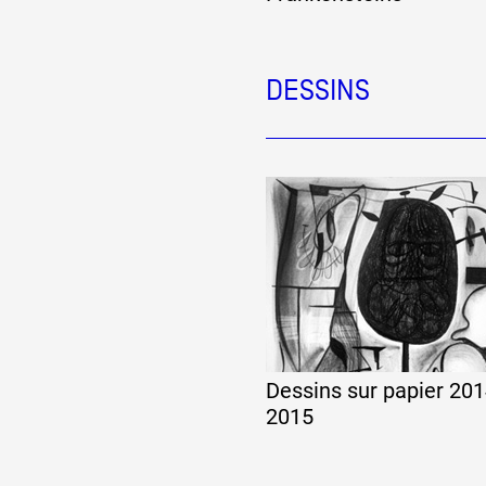
Artistes
DESSINS
De A à Z
Année par année
Collection vidéos
Candidater
Dessins sur papier 201
Contact
2015