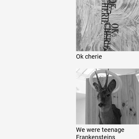
Formation
Événements
Ok cherie
1% œuvres dans l
Réseau documents 
We were teenage
Frankensteins