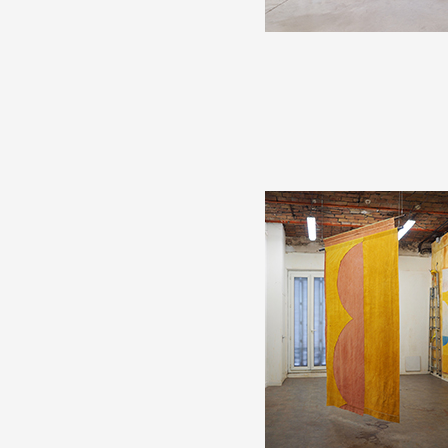
Production vidéo
Formation
Événements
1% œuvres dans l'espace
Réseau documents d'artis