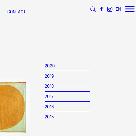
EN
CONTACT
 d’Azur
s
ée
2020
2019
 ANNÉE
ÉSEAU DOCUMENTS D'ARTISTES
s
2018
2017
2016
2015