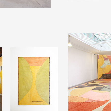
 public
tes