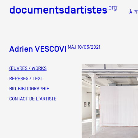
documentsdartistes
documentsdartistes
.org
.org
À P
Documents d'artistes PAC
Docume
Adrien VESCOVI
MAJ 10/05/2021
Mission
Équipe
ŒUVRES / WORKS
Partenaires
REPÈRES / TEXT
DOCUMENTS D'ARTISTES PACA
DE A à
BIO-BIBLIOGRAPHIE
Crédits
CONTACT DE L'ARTISTE
Actions
Documentation
Visites d'ateliers