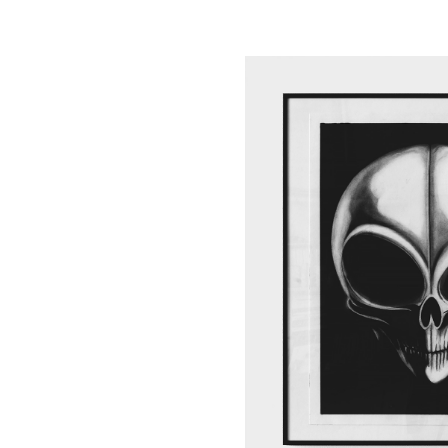
Formation
Événements
1% œuvres dans l
Réseau documents 