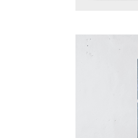
Artistes
De A à Z
Année par année
Collection vidéos
Candidater
Contact