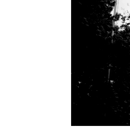
Partenaires
Crédits
Actions
Documentation
Visites d'ateliers
Production vidéo