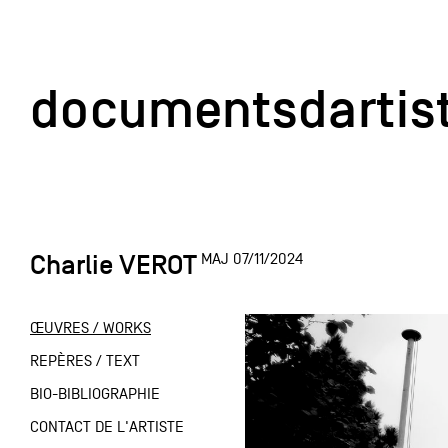
documentsd
documentsdartis
Charlie VEROT
MAJ 07/11/2024
Documents d'artis
ŒUVRES / WORKS
Mission
REPÈRES / TEXT
BIO-BIBLIOGRAPHIE
Équipe
CONTACT DE L'ARTISTE