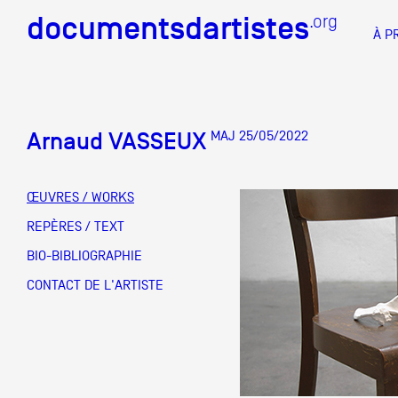
documentsdartistes
documentsdartistes
.org
.org
À P
Documents d'artistes PAC
Docume
Arnaud VASSEUX
MAJ 25/05/2022
Mission
Équipe
ŒUVRES / WORKS
Partenaires
REPÈRES / TEXT
DOCUMENTS D'ARTISTES PACA
DE A à
BIO-BIBLIOGRAPHIE
Crédits
CONTACT DE L'ARTISTE
Actions
Documentation
Visites d'ateliers