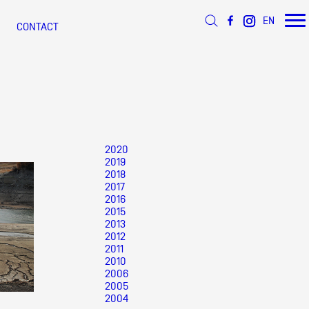
EN
CONTACT
 d’Azur
s
ée
2020
2019
2018
 ANNÉE
ÉSEAU DOCUMENTS D'ARTISTES
s
2017
2016
2015
2013
2012
2011
2010
2006
2005
2004