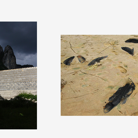
 public
tes