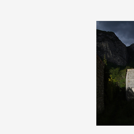
Production vidéo
Formation
Événements
1% œuvres dans l'espace
Réseau documents d'artis