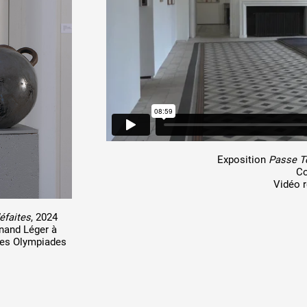
 public
tes
Exposition
Passe T
Co
Vidéo r
éfaites
, 2024
rnand Léger à
des Olympiades