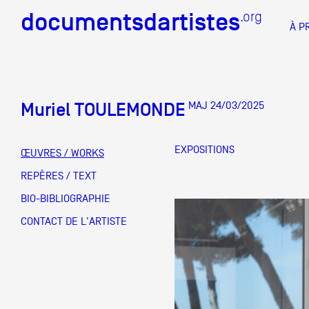
documentsdartistes
documentsdartistes
.org
.org
À P
Documents d'artistes PAC
Docume
Muriel TOULEMONDE
MAJ 24/03/2025
Mission
Équipe
EXPOSITIONS
ŒUVRES / WORKS
Partenaires
REPÈRES / TEXT
DOCUMENTS D'ARTISTES PACA
DE A à
BIO-BIBLIOGRAPHIE
Crédits
CONTACT DE L'ARTISTE
Actions
Documentation
Visites d'ateliers