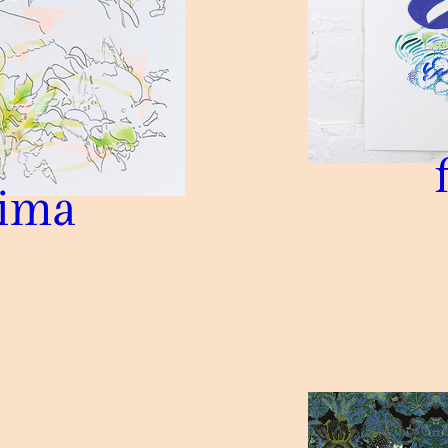
 public
ima
tes