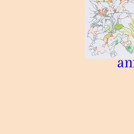
Production vidéo
Formation
Événements
1% œuvres dans l'espace
an
Réseau documents d'artis