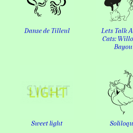
Danse de Tilleul
Lets Talk 
Cats: Will
Bayou
Sweet light
Soliloq