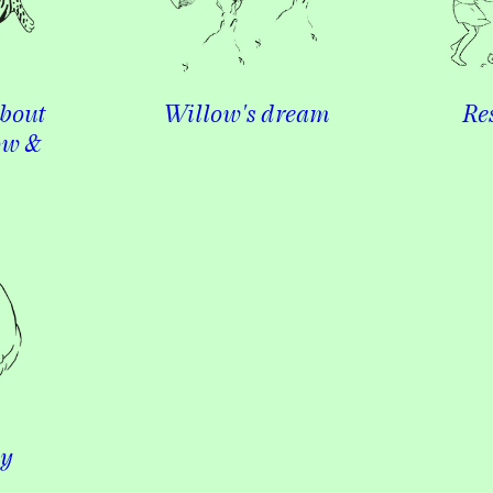
About
Willow's dream
Re
ow &
uy