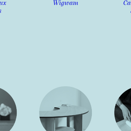
ux
Wigwam
Ca
s