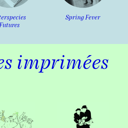
terspecies
Spring Fever
Futures
es imprimées