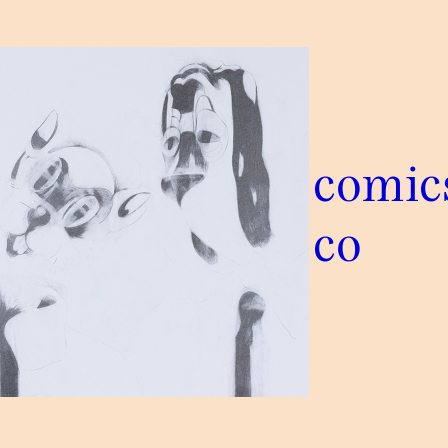
comic
co