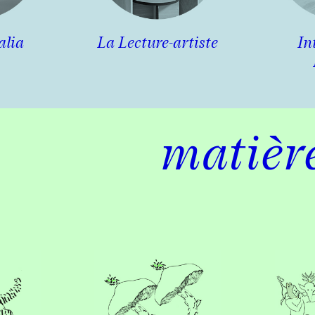
alia
La Lecture-artiste
In
matièr