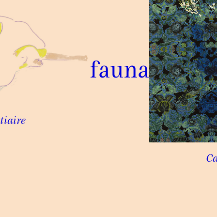
fauna
tiaire
C