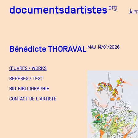
documentsdartistes
documentsdartistes
.org
.org
À P
Documents d'artistes PAC
Docume
Bénédicte THORAVAL
MAJ 14/01/2026
Mission
Équipe
ŒUVRES / WORKS
Partenaires
REPÈRES / TEXT
DOCUMENTS D'ARTISTES PACA
DE A à
BIO-BIBLIOGRAPHIE
Crédits
CONTACT DE L'ARTISTE
Actions
Documentation
Visites d'ateliers