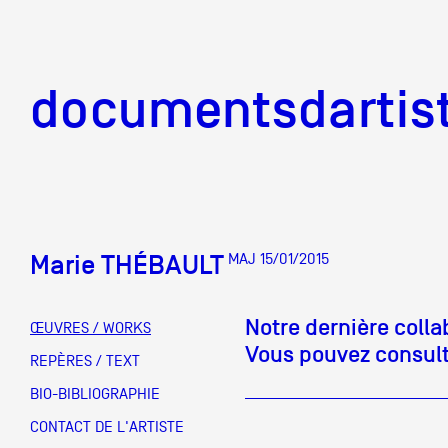
documentsd
documentsdartis
Marie THÉBAULT
MAJ 15/01/2015
Documents d'artis
Notre dernière coll
ŒUVRES / WORKS
Vous pouvez consulte
Mission
REPÈRES / TEXT
BIO-BIBLIOGRAPHIE
Équipe
CONTACT DE L'ARTISTE