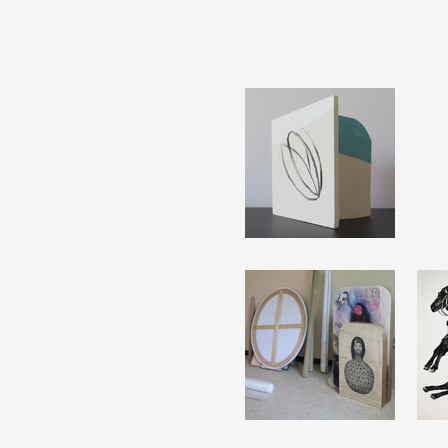
Partenaires
Crédits
Actions
Documentation
Visites d'ateliers
Production vidéo