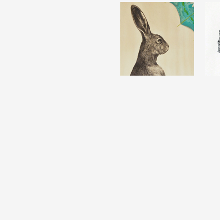
Formation
Événements
1% œuvres dans l
Réseau documents 