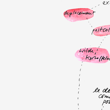
Partenaires
Crédits
Actions
Documentation
Visites d'ateliers
Production vidéo