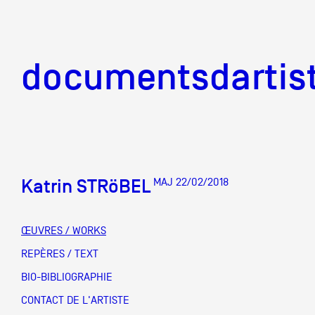
documentsd
documentsdartis
Katrin STRöBEL
MAJ 22/02/2018
Documents d'artis
ŒUVRES / WORKS
Mission
REPÈRES / TEXT
BIO-BIBLIOGRAPHIE
Équipe
CONTACT DE L'ARTISTE