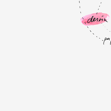
Formation
Événements
1% œuvres dans l
Réseau documents 