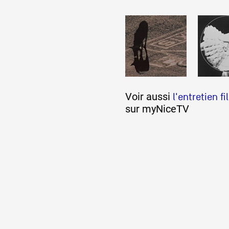
Formation
Événements
Voir aussi
l'entretien f
1% œuvres dans 
sur myNiceTV
public
Réseau documents 