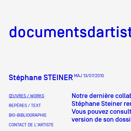
documentsd
documentsdartis
Stéphane STEINER
MAJ 13/07/2010
Documents d'artis
Notre dernière colla
ŒUVRES / WORKS
Stéphane Steiner re
Mission
REPÈRES / TEXT
Vous pouvez consult
BIO-BIBLIOGRAPHIE
version de son dossie
Équipe
CONTACT DE L'ARTISTE