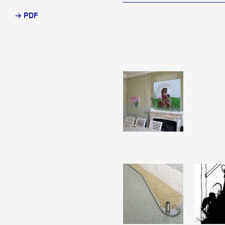
→ PDF
Partenaires
Crédits
Actions
Documentation
Visites d'ateliers
Production vidéo