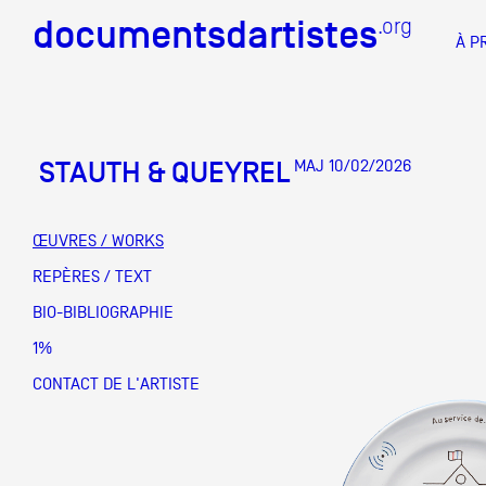
documentsdartistes
documentsdartistes
.org
.org
À P
Documents d'artistes PAC
Docume
STAUTH & QUEYREL
MAJ 10/02/2026
Mission
Équipe
ŒUVRES / WORKS
Partenaires
REPÈRES / TEXT
DOCUMENTS D'ARTISTES PACA
DE A à
BIO-BIBLIOGRAPHIE
Crédits
1%
Actions
CONTACT DE L'ARTISTE
Documentation
Visites d'ateliers