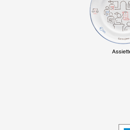
Production vidéo
Formation
Événements
1% œuvres dans l'espace
Assiett
Réseau documents d'artis