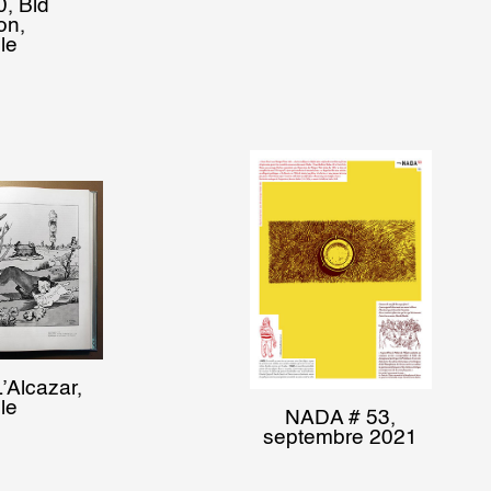
, Bld
on,
le
’Alcazar,
le
NADA # 53,
septembre 2021