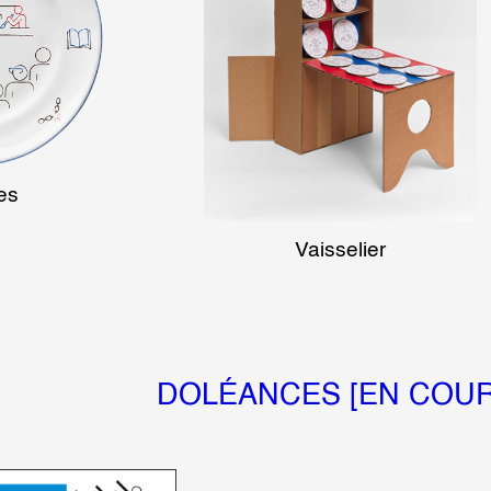
 public
es
tes
Vaisselier
DOLÉANCES [EN COUR