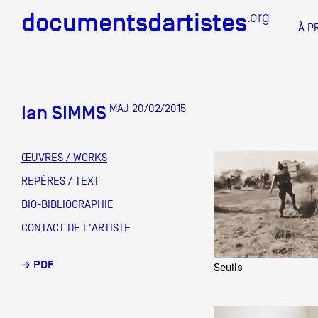
documentsdartistes
documentsdartistes
.org
.org
À P
Documents d'artistes PAC
Docume
Ian SIMMS
MAJ 20/02/2015
Mission
Équipe
ŒUVRES / WORKS
Partenaires
REPÈRES / TEXT
DOCUMENTS D'ARTISTES PACA
DE A à
BIO-BIBLIOGRAPHIE
Crédits
CONTACT DE L'ARTISTE
Actions
→ PDF
Seuils
Documentation
Visites d'ateliers