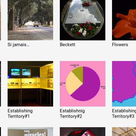
 public
Si jamais…
Beckett
Flowers
tes
Establishing
Establishnig
Establishin
Territory#1
Territory#2
Territory#3