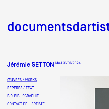
documentsd
documentsdartis
Jérémie SETTON
MAJ 31/01/2024
Documents d'artis
ŒUVRES / WORKS
Mission
REPÈRES / TEXT
BIO-BIBLIOGRAPHIE
Équipe
CONTACT DE L'ARTISTE