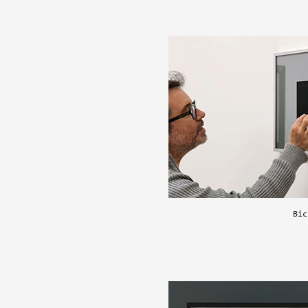
Formation
Événements
1% œuvres dans l
Réseau documents 
Bic