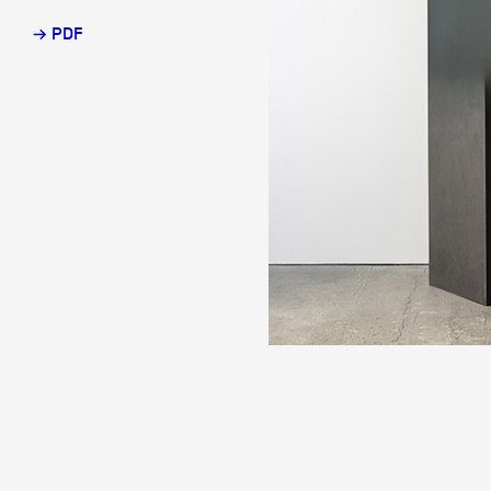
→ PDF
Partenaires
Crédits
Actions
Documentation
Visites d'ateliers
Production vidéo