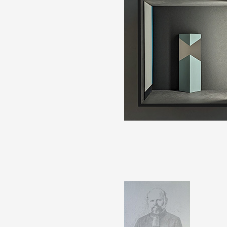
Artistes
De A à Z
Année par année
Collection vidéos
Candidater
Contact