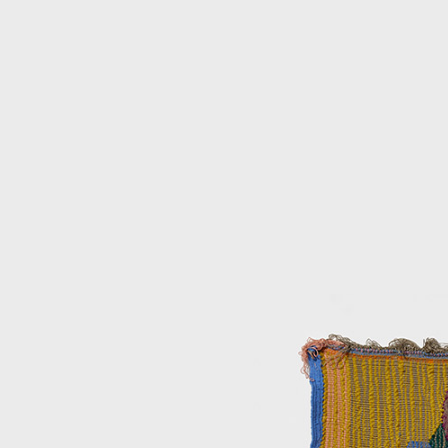
Production vidéo
Formation
Événements
1% œuvres dans l'espace
Réseau documents d'artis