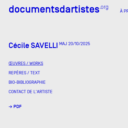
documentsdartistes
documentsdartistes
.org
.org
À P
Documents d'artistes PAC
Docume
Cécile SAVELLI
MAJ 20/10/2025
Mission
Équipe
ŒUVRES / WORKS
Partenaires
REPÈRES / TEXT
DOCUMENTS D'ARTISTES PACA
DE A à
BIO-BIBLIOGRAPHIE
Crédits
CONTACT DE L'ARTISTE
Actions
→ PDF
Documentation
Visites d'ateliers