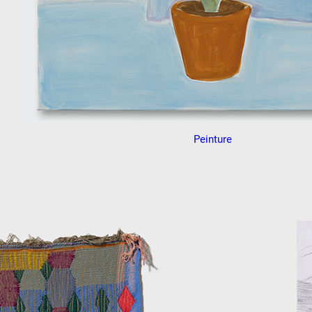
 public
tes
Peinture