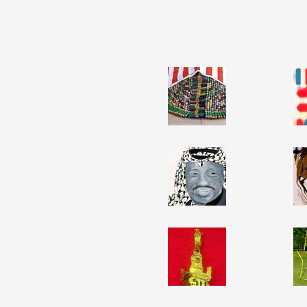
Partenaires
Crédits
Actions
Documentation
Visites d'ateliers
Production vidéo