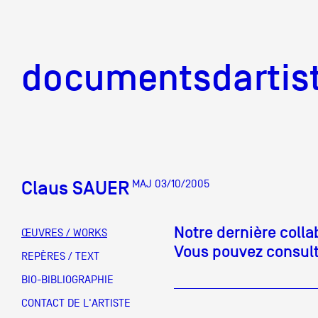
documentsd
documentsdartis
Claus SAUER
MAJ 03/10/2005
Documents d'artis
Notre dernière coll
ŒUVRES / WORKS
Vous pouvez consulte
Mission
REPÈRES / TEXT
BIO-BIBLIOGRAPHIE
Équipe
CONTACT DE L'ARTISTE