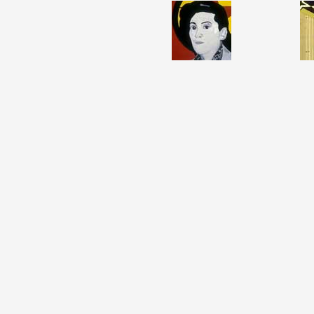
Formation
Événements
1% œuvres dans l
Réseau documents 