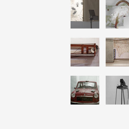
Artistes
De A à Z
Année par année
Collection vidéos
Candidater
Contact