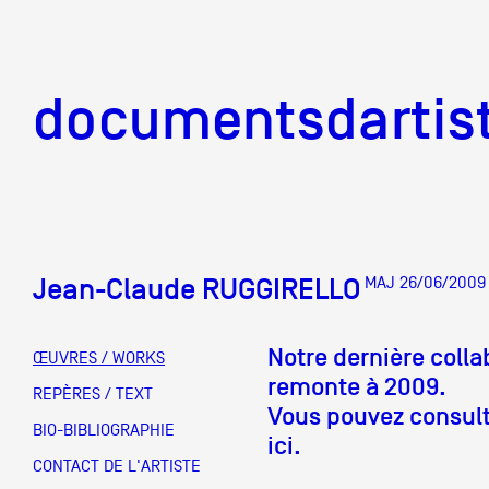
documentsd
documentsdartis
Jean-Claude RUGGIRELLO
MAJ 26/06/2009
Documents d'artis
Notre dernière coll
ŒUVRES / WORKS
remonte à 2009.
Mission
REPÈRES / TEXT
Vous pouvez consulte
BIO-BIBLIOGRAPHIE
ici.
Équipe
CONTACT DE L'ARTISTE