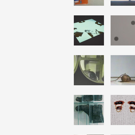
Formation
Événements
1% œuvres dans l
Réseau documents 