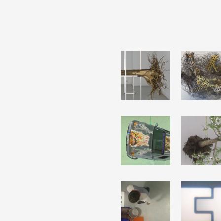
Partenaires
Crédits
Actions
Documentation
Visites d'ateliers
Production vidéo