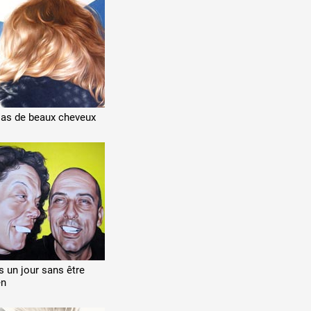
 as de beaux cheveux
s un jour sans être
en