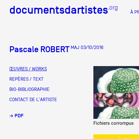
documentsdartistes
documentsdartistes
.org
.org
À P
Documents d'artistes PAC
Docume
Pascale ROBERT
MAJ 03/10/2016
Mission
Équipe
ŒUVRES / WORKS
Partenaires
REPÈRES / TEXT
DOCUMENTS D'ARTISTES PACA
DE A à
BIO-BIBLIOGRAPHIE
Crédits
CONTACT DE L'ARTISTE
Actions
→ PDF
Documentation
Fichiers corrompus
Visites d'ateliers