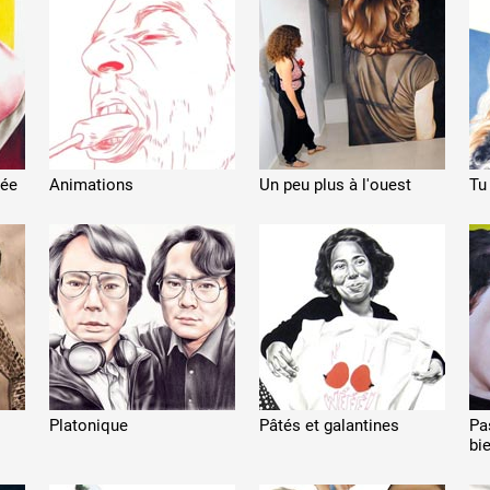
 public
bée
Animations
Un peu plus à l'ouest
Tu
tes
Platonique
Pâtés et galantines
Pa
bi