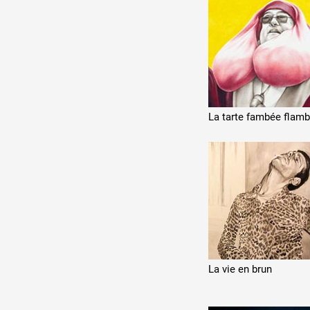
Production vidéo
Formation
Événements
1% œuvres dans l'espace
La tarte fambée flam
Réseau documents d'artis
La vie en brun