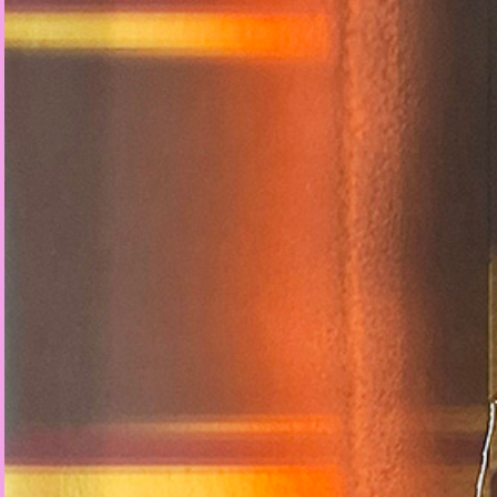
Artistes
De A à Z
Année par année
Collection vidéos
Candidater
Contact