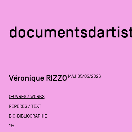
documentsd
documentsdartis
Véronique RIZZO
MAJ 05/03/2026
Documents d'artis
ŒUVRES / WORKS
Mission
REPÈRES / TEXT
BIO-BIBLIOGRAPHIE
Équipe
1%