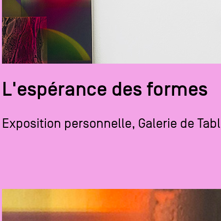
Formation
Événements
L'espérance des formes
1% œuvres dans 
public
Exposition personnelle, Galerie de Tab
Réseau documents 