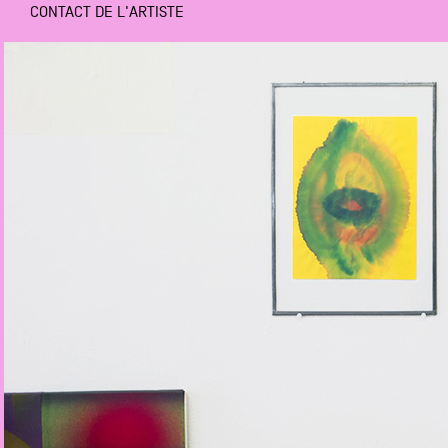
CONTACT DE L'ARTISTE
Partenaires
Crédits
Actions
Documentation
Visites d'ateliers
Production vidéo