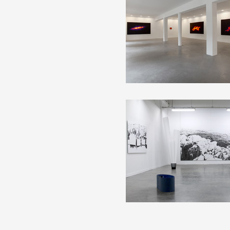
Formation
Événements
1% œuvres dans l
Réseau documents 