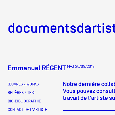
documentsd
documentsdartis
Emmanuel RÉGENT
MAJ 26/09/2013
Documents d'artis
Notre dernière coll
ŒUVRES / WORKS
Vous pouvez consulte
Mission
REPÈRES / TEXT
travail de l'artiste su
BIO-BIBLIOGRAPHIE
Équipe
CONTACT DE L'ARTISTE