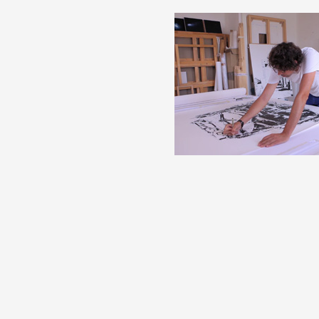
Artistes
De A à Z
Année par année
Collection vidéos
Candidater
Contact