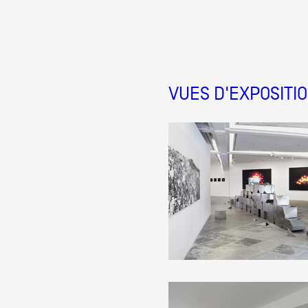
Partenaires
Crédits
VUES D'EXPOSITI
Actions
Documentation
Visites d'ateliers
Production vidéo